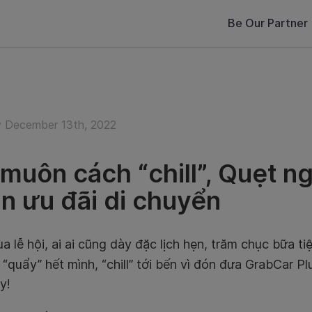
Be Our Partner
 December 13th, 2022
muôn cách “chill”, Quẹt 
n ưu đãi di chuyển
 lễ hội, ai ai cũng dày đặc lịch hẹn, trăm chục bữa t
 “quẩy” hết mình, “chill” tới bến vì đón đưa GrabCar P
y!