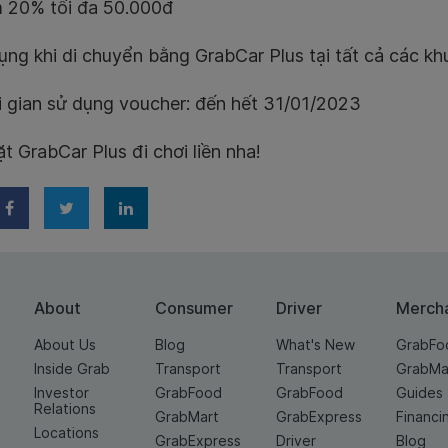
 20% tối đa 50.000đ
ng khi di chuyển bằng GrabCar Plus tại tất cả các k
 gian sử dụng voucher: đến hết 31/01/2023
t GrabCar Plus đi chơi liền nha!
About
Consumer
Driver
Merch
About Us
Blog
What's New
GrabFo
Inside Grab
Transport
Transport
GrabMa
Investor
GrabFood
GrabFood
Guides
Relations
GrabMart
GrabExpress
Financi
Locations
GrabExpress
Driver
Blog