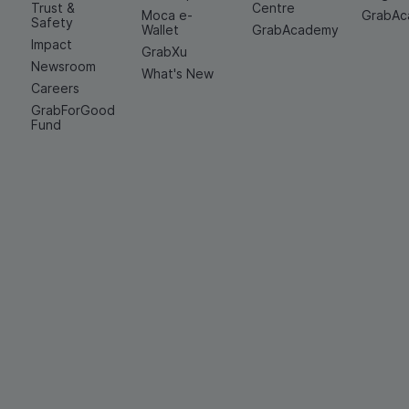
Trust &
Centre
Moca e-
GrabA
Safety
Wallet
GrabAcademy
Impact
GrabXu
Newsroom
What's New
Careers
GrabForGood
Fund