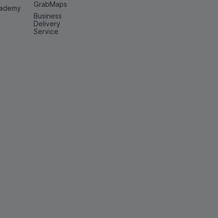
GrabMaps
cademy
Business
Delivery
Service