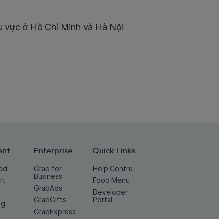
hu vực ở Hồ Chí Minh và Hà Nội
ant
Enterprise
Quick Links
od
Grab for
Help Centre
Business
rt
Food Menu
GrabAds
Developer
GrabGifts
Portal
ng
GrabExpress