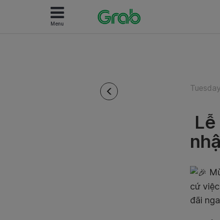
Menu
Tuesday
Lễ 
nhậ
Mùa
cứ việc
đãi nga