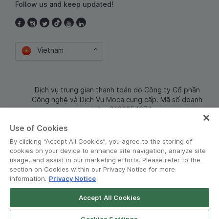
Follow us and keep updated!
Vietnam
Dịch vụ trung gian thanh toán do Công ty Cổ phần
Công nghệ và Dịch Vụ Moca cung cấp. Mã số doanh
nghiệp: 0106254974
Use of Cookies
By clicking “Accept All Cookies”, you agree to the storing of
cookies on your device to enhance site navigation, analyze site
usage, and assist in our marketing efforts. Please refer to the
section on Cookies within our Privacy Notice for more
information.
Privacy Notice
Terms and Policies
•
Privacy Notice
Accept All Cookies
Grab for Android
© Grab 2010 - 2026
Open App