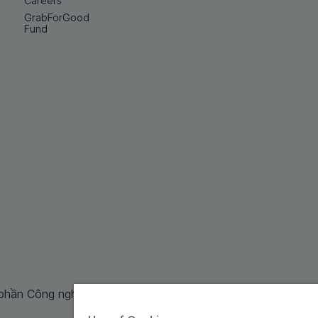
Careers
GrabForGood
Fund
 phần Công nghệ và Dịch Vụ Moca cung cấp. Mã số doanh ng