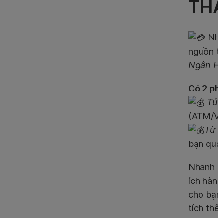
TH
Nh
nguồn t
Ngân 
Có 2 p
Tử
(ATM/V
Từ 
bạn qua
Nhanh t
ích hàn
cho bạn
tích t