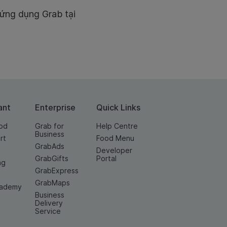
ứng dụng Grab tại
ant
Enterprise
Quick Links
od
Grab for
Help Centre
Business
rt
Food Menu
GrabAds
Developer
GrabGifts
Portal
ng
GrabExpress
GrabMaps
cademy
Business
Delivery
Service