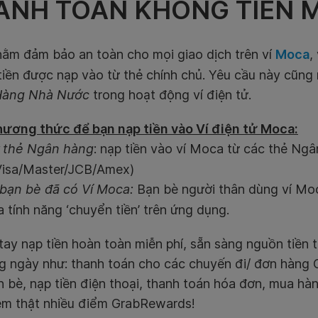
ANH TOÁN KHÔNG TIỀN 
ằm đảm bảo an toàn cho mọi giao dịch trên ví
Moca
,
iền được nạp vào từ thẻ chính chủ. Yêu cầu này cũng
Hàng Nhà Nước
trong hoạt động ví điện tử.
hương thức để bạn nạp tiền vào Ví điện tử Moca:
 thẻ Ngân hàng
: nạp tiền vào ví Moca từ các thẻ Ng
isa/Master/JCB/Amex)
bạn bè đã có Ví Moca:
Bạn bè người thân dùng ví Mo
 tính năng ‘chuyển tiền’ trên ứng dụng.
ay nạp tiền hoàn toàn miễn phí, sẵn sàng nguồn tiền t
g ngày như: thanh toán cho các chuyến đi/ đơn hàng G
 bè, nạp tiền điện thoại, thanh toán hóa đơn, mua hà
hêm thật nhiều điểm GrabRewards!