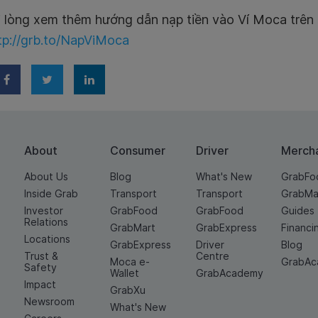
 lòng xem thêm hướng dẫn nạp tiền vào Ví Moca trên 
tp://grb.to/NapViMoca
About
Consumer
Driver
Merch
About Us
Blog
What's New
GrabFo
Inside Grab
Transport
Transport
GrabMa
Investor
GrabFood
GrabFood
Guides
Relations
GrabMart
GrabExpress
Financi
Locations
GrabExpress
Driver
Blog
Trust &
Centre
Moca e-
GrabA
Safety
Wallet
GrabAcademy
Impact
GrabXu
Newsroom
What's New