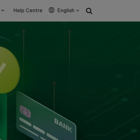
Help Centre
English