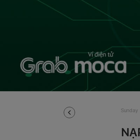
Sunday 
NẠ