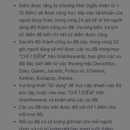
Điểm được tặng từ chương trình (ngẫu nhiên từ 1-
10 điểm) sẽ được cộng trực tiếp vào tài khoản của
người dùng Grab, trong vòng 24 giờ kể từ khi người
dùng đổi thành công ưu đãi. Vui lòng kiểm tra lịch
sử điểm để biết chi tiết số điểm được cộng.
Sau khi đổi thành công ưu đãi này, trong vòng 24
giờ, người dùng sẽ mở được các ưu đãi trong mục
“CHỈ 1 ĐIỂM” trên GrabRewards; bao gồm các ưu
đãi đặc biệt đến từ các thương hiệu Decathlon,
Dairy Queen, Juicetin, Potico.vn, bTaskee,
Katinat, Bobapop, Areiwa.
Vui lòng nhấn “Sử dụng” để truy cập nhanh vào Bộ
sưu tập, hoặc vào mục “CHỈ 1 ĐIỂM” trên
GrabRewards và khám phá các ưu đãi.
Các ưu đãi nêu trên được đổi với chỉ 1 điểm cho
mỗi lượt đổi.
Mỗi ưu đãi có số lượng giới hạn cho mỗi người
dùng, và có số lượng giới hạn trong suốt tháng.