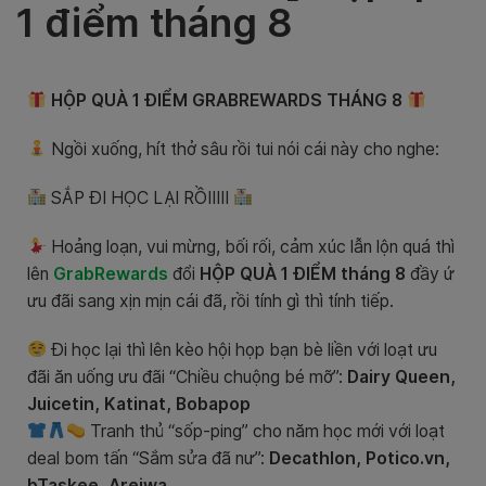
1 điểm tháng 8
HỘP QUÀ 1 ĐIỂM GRABREWARDS THÁNG 8
‍ Ngồi xuống, hít thở sâu rồi tui nói cái này cho nghe:
SẮP ĐI HỌC LẠI RỒIIIII
Hoảng loạn, vui mừng, bối rối, cảm xúc lẫn lộn quá thì
lên
GrabRewards
đổi
HỘP QUÀ 1 ĐIỂM tháng 8
đầy ứ
ưu đãi sang xịn mịn cái đã, rồi tính gì thì tính tiếp.
Đi học lại thì lên kèo hội họp bạn bè liền với loạt ưu
đãi ăn uống ưu đãi “Chiều chuộng bé mỡ”:
Dairy Queen,
Juicetin, Katinat, Bobapop
Tranh thủ “sốp-ping” cho năm học mới với loạt
deal bom tấn “Sắm sửa đã nư”:
Decathlon, Potico.vn,
bTaskee, Areiwa