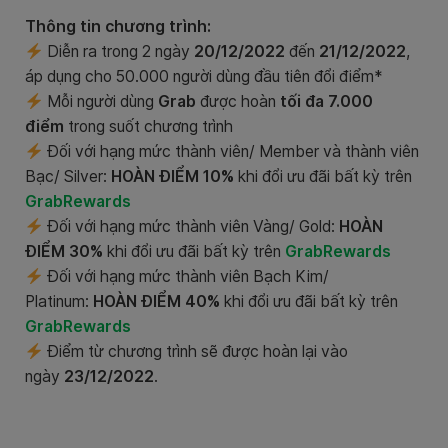
Thông tin chương trình:
Diễn ra trong 2 ngày
20/12/2022
đến
21/12/2022
,
áp dụng cho 50.000 người dùng đầu tiên đổi điểm*
Mỗi người dùng
Grab
được hoàn
tối đa 7.000
điểm
trong suốt chương trình
Đối với hạng mức thành viên/ Member và thành viên
Bạc/ Silver:
HOÀN ĐIỂM 10%
khi đổi ưu đãi bất kỳ trên
GrabRewards
Đối với hạng mức thành viên Vàng/ Gold:
HOÀN
ĐIỂM 30%
khi đổi ưu đãi bất kỳ trên
GrabRewards
Đối với hạng mức thành viên Bạch Kim/
Platinum:
HOÀN ĐIỂM 40%
khi đổi ưu đãi bất kỳ trên
GrabRewards
Điểm từ chương trình sẽ được hoàn lại vào
ngày
23/12/2022
.