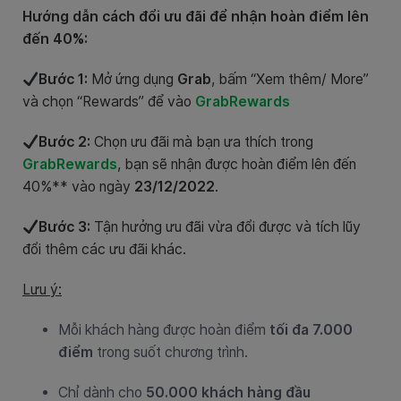
Hướng dẫn cách đổi ưu đãi để nhận hoàn điểm lên
đến 40%:
Bước 1:
Mở ứng dụng
Grab
, bấm “Xem thêm/ More”
và chọn “Rewards” để vào
GrabRewards
Bước 2:
Chọn ưu đãi mà bạn ưa thích trong
GrabRewards
, bạn sẽ nhận được hoàn điểm lên đến
40%** vào ngày
23/12/2022
.
Bước 3:
Tận hưởng ưu đãi vừa đổi được và tích lũy
đổi thêm các ưu đãi khác.
Lưu ý:
Mỗi khách hàng được hoàn điểm
tối đa 7.000
điểm
trong suốt chương trình.
Chỉ dành cho
50.000 khách hàng đầu