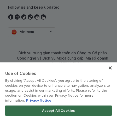
Follow us and keep updated!
Vietnam
Dịch vụ trung gian thanh toán do Công ty Cổ phần
Công nghệ và Dịch Vụ Moca cung cấp. Mã số doanh
nghiệp: 0106254974
Use of Cookies
By clicking “Accept All Cookies”, you agree to the storing of
cookies on your device to enhance site navigation, analyze site
usage, and assist in our marketing efforts. Please refer to the
section on Cookies within our Privacy Notice for more
information.
Privacy Notice
Terms and Policies
•
Privacy Notice
Accept All Cookies