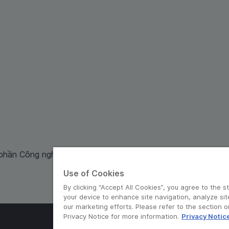
 phần Công nghệ và Dịch Vụ Moca cung cấp. Mã số doanh ng
Use of Cookies
By clicking “Accept All Cookies”, you agree to the s
your device to enhance site navigation, analyze sit
our marketing efforts. Please refer to the section 
Privacy Notice for more information.
Privacy Notic
© Grab 2010 - 2026