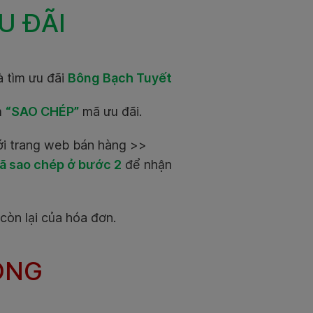
U ĐÃI
à tìm ưu đãi
Bông Bạch Tuyết
m
“SAO CHÉP”
mã ưu đãi.
i trang web bán hàng >>
ã sao chép ở bước 2
để nhận
̀n lại của hóa đơn.
ỌNG