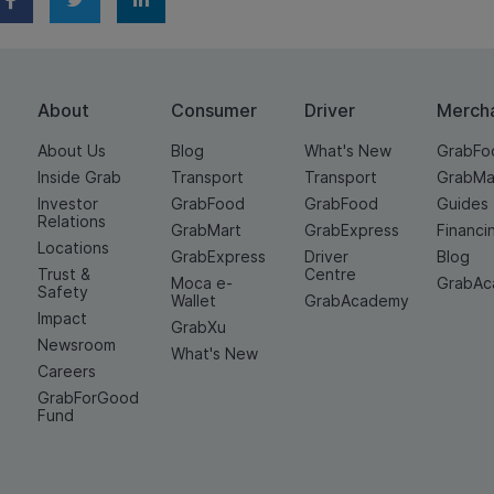
About
Consumer
Driver
Merch
About Us
Blog
What's New
GrabFo
Inside Grab
Transport
Transport
GrabMa
Investor
GrabFood
GrabFood
Guides
Relations
GrabMart
GrabExpress
Financi
Locations
GrabExpress
Driver
Blog
Trust &
Centre
Moca e-
GrabA
Safety
Wallet
GrabAcademy
Impact
GrabXu
Newsroom
What's New
Careers
GrabForGood
Fund