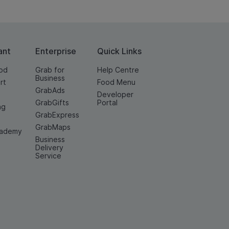
ant
Enterprise
Quick Links
od
Grab for
Help Centre
Business
rt
Food Menu
GrabAds
Developer
GrabGifts
Portal
ng
GrabExpress
GrabMaps
cademy
Business
Delivery
Service