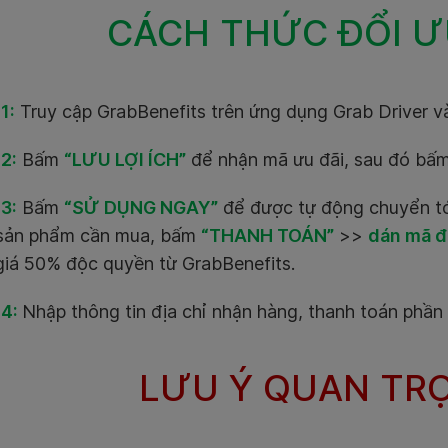
CÁCH THỨC ĐỔI Ư
1:
Truy cập GrabBenefits trên ứng dụng Grab Driver v
2:
Bấm
“LƯU LỢI ÍCH”
để nhận mã ưu đãi, sau đó bấ
3:
Bấm
“SỬ DỤNG NGAY”
để được tự động chuyển tớ
sản phẩm cần mua, bấm
“THANH TOÁN”
>>
dán mã đ
giá 50% độc quyền từ GrabBenefits.
4:
Nhập thông tin địa chỉ nhận hàng, thanh toán phần co
LƯU Ý QUAN TR