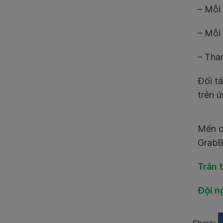
– Mỗi
– Mỗi 
– Tha
Đối tá
trên 
Mến c
GrabB
Trân 
Đội n