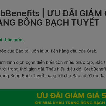
bBenefits | ƯU ĐÃI GIẢ
ANG BÔNG BẠCH TUYẾT
ài thân mến,
ỏe của Bác tài luôn là ưu tiên hàng đầu của Grab.
ình hình dịch bệnh diễn biến còn nhiều phức tạp, Bác
trời trong thời gian dài. Thấu hiểu điều đó, GrabBenef
trang Bông Bạch Tuyết mang tới cho Bác tài 01 ưu đãi