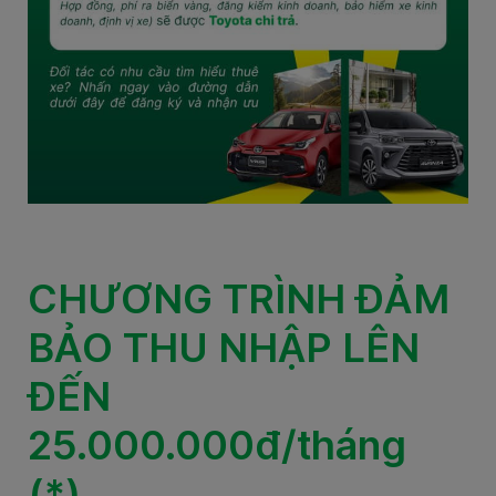
CHƯƠNG TRÌNH ĐẢM
BẢO THU NHẬP LÊN
ĐẾN
25.000.000đ/tháng
(*)