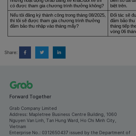
nhưng hoạt động Grab bằng xe khác/đổi xe thì 
biển số đã đ
có được tham gia chương trình thưởng không?
biệt trên.
Nếu tôi đăng ký thành công trong tháng 08/2025, 
Đối tác sẽ đ
thì tôi sẽ được tham gia chương trình thưởng 
đảm bảo thu 
đảm bảo thu nhập vào tháng mấy?
tháng tiếp th
vòng 06 thán
Share:
Forward Together
Grab Company Limited
Address: Mapletree Business Centre Building, 1060
Nguyen Van Linh, Tan Hung Ward, Ho Chi Minh City,
Vietnam
Enterprise No.: 0312650437 issued by the Department of