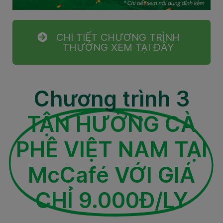
CHI TIẾT CHƯƠNG TRÌNH
THƯỞNG XEM TẠI ĐÂY
Chương trình 3
TẬN HƯỞNG CÀ
PHÊ VIỆT NAM TẠI
McCafé VỚI GIÁ
CHỈ 9.000Đ/LY