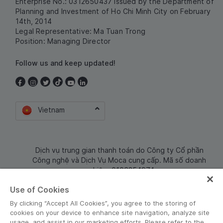
Enterprise No.: 0312650437 issued by the Department of
Planning and Investment of Ho Chi Minh City on February
14th, 2014
Legal Representative: Ma Tuan Trong
Position: Managing Director
Follow us and keep updated!
Vietnam
Dịch vụ trung gian thanh toán do Công ty Cổ phần
Công nghệ và Dịch Vụ Moca cung cấp. Mã số doanh
nghiệp: 0106254974
Use of Cookies
By clicking “Accept All Cookies”, you agree to the storing of
cookies on your device to enhance site navigation, analyze site
usage, and assist in our marketing efforts. Please refer to the