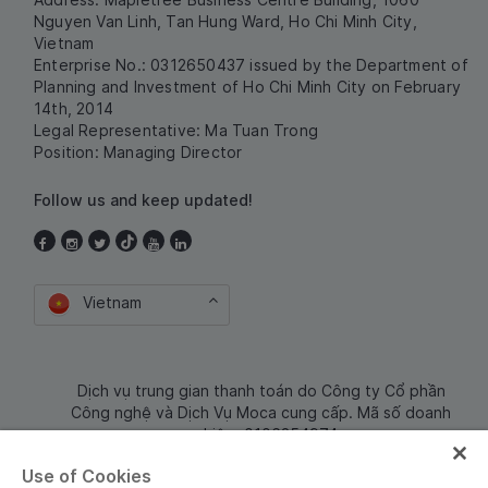
Nguyen Van Linh, Tan Hung Ward, Ho Chi Minh City,
Vietnam
Enterprise No.: 0312650437 issued by the Department of
Planning and Investment of Ho Chi Minh City on February
14th, 2014
Legal Representative: Ma Tuan Trong
Position: Managing Director
Follow us and keep updated!
Vietnam
Dịch vụ trung gian thanh toán do Công ty Cổ phần
Công nghệ và Dịch Vụ Moca cung cấp. Mã số doanh
nghiệp: 0106254974
Use of Cookies