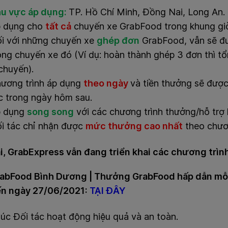
u vực áp dụng:
TP. Hồ Chí Minh, Đồng Nai, Long An.
 dụng cho
tất cả
chuyến xe GrabFood trong khung giờ
i với những chuyến xe
ghép đơn
GrabFood, vẫn sẽ đ
ong chuyến xe đó (Ví dụ: hoàn thành ghép 3 đơn thì tổ
chuyến).
ương trình áp dụng
theo ngày
và tiền thưởng sẽ đượ
c trong ngày hôm sau.
p dụng
song song
với các chương trình thưởng/hỗ trợ 
i tác chỉ nhận được
mức thưởng cao nhất
theo chươn
ại, GrabExpress vẫn đang triển khai các chương trì
abFood Bình Dương | Thưởng GrabFood hấp dẫn mỗi
n ngày 27/06/2021:
TẠI ĐÂY
úc Đối tác hoạt động hiệu quả và an toàn.