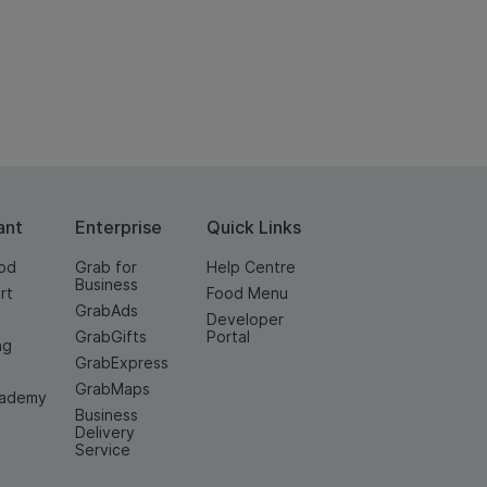
ant
Enterprise
Quick Links
od
Grab for
Help Centre
Business
rt
Food Menu
GrabAds
Developer
GrabGifts
Portal
ng
GrabExpress
GrabMaps
cademy
Business
Delivery
Service