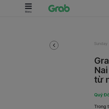
Menu
Sunday 
Gra
Nai
từ 
Quý Đố
Trong t