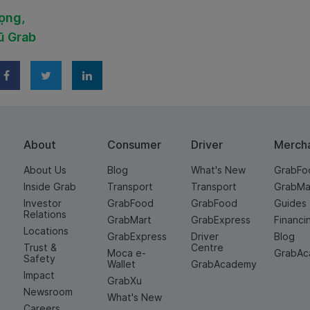
rọng,
ũ Grab
About
Consumer
Driver
Merch
About Us
Blog
What's New
GrabFo
Inside Grab
Transport
Transport
GrabMa
Investor
GrabFood
GrabFood
Guides
Relations
GrabMart
GrabExpress
Financi
Locations
GrabExpress
Driver
Blog
Trust &
Centre
Moca e-
GrabA
Safety
Wallet
GrabAcademy
Impact
GrabXu
Newsroom
What's New
Careers