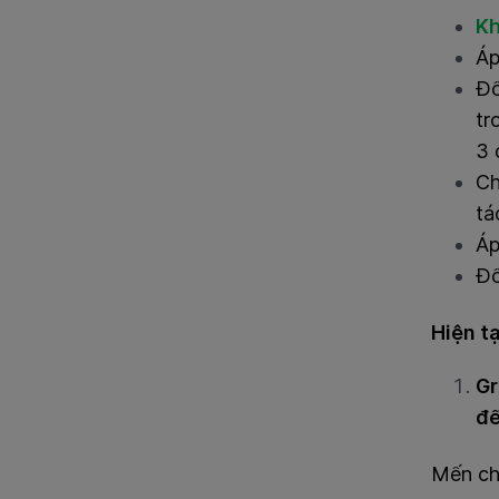
Kh
Áp
Đố
tr
3 
Ch
tá
Á
Đố
Hiện t
Gr
đế
Mến ch