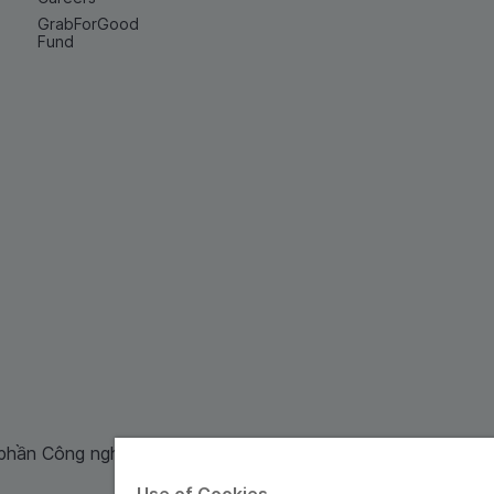
GrabForGood
Fund
 phần Công nghệ và Dịch Vụ Moca cung cấp. Mã số doanh ng