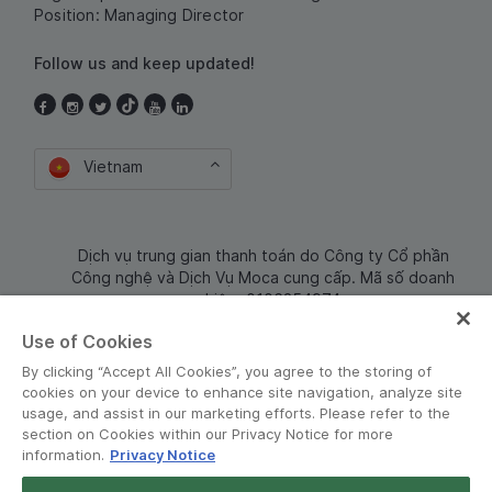
Position: Managing Director
Follow us and keep updated!
Vietnam
Dịch vụ trung gian thanh toán do Công ty Cổ phần
Công nghệ và Dịch Vụ Moca cung cấp. Mã số doanh
nghiệp: 0106254974
Use of Cookies
By clicking “Accept All Cookies”, you agree to the storing of
cookies on your device to enhance site navigation, analyze site
usage, and assist in our marketing efforts. Please refer to the
section on Cookies within our Privacy Notice for more
information.
Privacy Notice
Terms and Policies
•
Privacy Notice