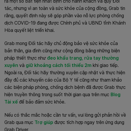
ra một số bất tiện nhất định cho hành khách và quý Đối
tác, nhưng vì an toàn và sức khỏe của cộng đồng, Grab tin
rằng, quyết định này sẽ góp phần vào nỗ lực phòng chống
dịch COVID-19 đang được Chính phủ và UBND tỉnh Khánh
Hòa quyết liệt triển khai.
Grab mong Đối tác hãy chủ động bảo vệ sức khỏe của
bản thân, gia đình cũng như cộng đồng bằng những biện
pháp thiết thực như
đeo khẩu trang
,
rửa tay thường
xuyên
và
giữ khoảng cách tối thiểu 2m
khi giao tiếp.
Ngoài ra, Đối tác hãy thường xuyên cập nhật và thực hiện
đầy đủ các
khuyến cáo của Bộ Y tế cũng như tham khảo
các biện pháp phòng, chống dịch bệnh đã được Grab thực
hiện truyền thông trong suốt thời gian qua trên mục
Blog
Tài xế
để bảo đảm sức khỏe.
Nếu có thắc mắc hoặc cần tư vấn, vui lòng gửi phản hồi về
Grab qua mục
Trợ giúp
được tích hợp ngay trên ứng dụng
Grab Driver.