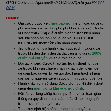
GTGT là 8% theo Nghị quyết số 110/2023/QH15 (chi tiết
TẠI 
ĐÂY
).
Details:
Giá cước cuốc xe 
chưa bao gồm
 lệ phí cầu đường, 
phí sân bay và các loại phụ phí khác (nếu có). Đối tác 
vui lòng 
thu đúng giá cước
 hiển thị trên biên nhận 
sau khi nhập phí/phụ phí cuốc xe. 
TUYỆT ĐỐI 
KHÔNG
 thu thêm tiền của hành khách.
Trong trường hợp hành khách quyết định xuống xe 
trước khi đến điểm đến đã đặt trên ứng dụng, 
100% 
cước phí chuyến xe
 sẽ được áp dụng.
Đối tác 
không được thao tác hoàn thành
chuyến 
xe trước khi vận chuyển hành khách đến điểm đến 
để đảm bảo quyền lợi về gói Bảo hiểm trách nhiệm 
dân sự tự nguyện xuyên suốt lộ trình của chuyến xe.
Hành khách chỉ sử dụng được 
dịch vụ khi điểm đón/ 
điểm đến
 nằm trong khu vực quy định
.
Đối tác vui lòng chấp hành quy định về an toàn giao 
thông và quy định, chính sách của Grab trong quá 
trình thực hiện chuyến xe.
Theo quy định hiện hành, trong các chuyến xe 