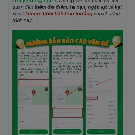
Lưu ý trường hợp 1:
Những vấn đề phản hồi liên
quan đến
thêm địa điểm
,
tai nạn, ngập lụt
và
kẹt
xe
sẽ
không được tính trao thưởng
vào chương
trình này.