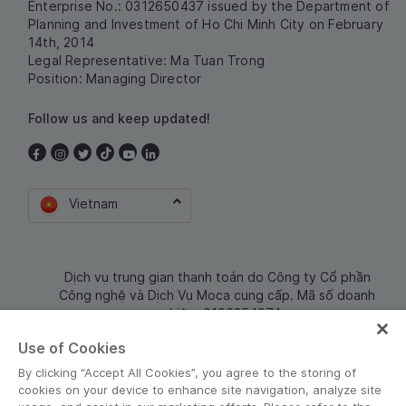
Enterprise No.: 0312650437 issued by the Department of
Planning and Investment of Ho Chi Minh City on February
14th, 2014
Legal Representative: Ma Tuan Trong
Position: Managing Director
Follow us and keep updated!
Vietnam
Dịch vụ trung gian thanh toán do Công ty Cổ phần
Công nghệ và Dịch Vụ Moca cung cấp. Mã số doanh
nghiệp: 0106254974
Use of Cookies
By clicking “Accept All Cookies”, you agree to the storing of
cookies on your device to enhance site navigation, analyze site