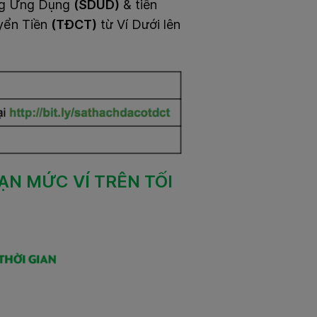
ng Ứng Dụng
(SDUD)
& tiền
yển Tiền
(TĐCT)
từ Ví Dưới lên
HẠN MỨC VÍ TRÊN TỐI