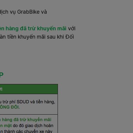
dịch vụ GrabBike và
ền hàng đã trừ khuyến mãi
với
àn tiền khuyến mãi sau khi Đối
P