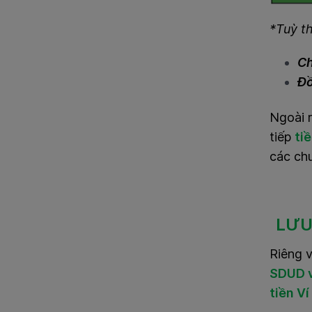
*Tuỳ t
Ch
Đồ
Ngoài r
tiếp
ti
các ch
LƯU
Riêng 
SDUD v
tiền Ví