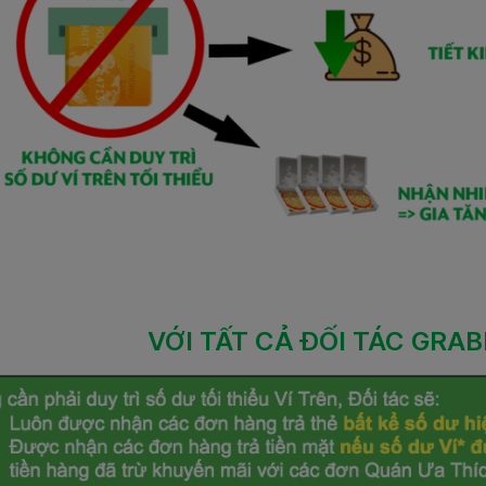
VỚI TẤT CẢ ĐỐI TÁC GRA