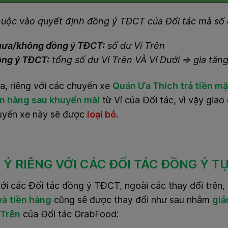
huộc vào quyết định đồng ý TĐCT của Đối tác mà số 
ưa/không đồng ý TĐCT:
số dư Ví Trên
ng ý TĐCT:
tổng số dư Ví Trên VÀ Ví Dưới => gia tă
a, riêng với các chuyến xe
Quán Ưa Thích trả tiền mặ
ền hàng sau khuyến mãi
từ Ví của Đối tác, vì vậy giao
uyến xe này sẽ được
loại bỏ.
 Ý RIÊNG VỚI CÁC ĐỐI TÁC ĐỒNG Ý 
với các Đối tác đồng ý TĐCT, ngoài các thay đổi trên
à tiền hàng
cũng sẽ được thay đổi như sau nhằm
giả
 Trên
của Đối tác GrabFood: