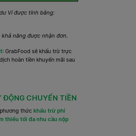
dư Ví được tính bằng:
ng khả năng được nhận đơn.
t
: GrabFood sẽ khấu trừ trực
 dịch hoàn tiền khuyến mãi sau
TỰ ĐỘNG CHUYỂN TIỀN
, phương thức
khấu trừ phí
m thiểu tối đa nhu cầu nộp