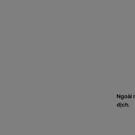
Ngoài 
dịch.