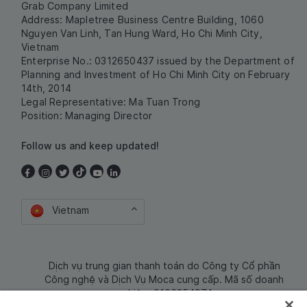
Grab Company Limited
Address: Mapletree Business Centre Building, 1060
Nguyen Van Linh, Tan Hung Ward, Ho Chi Minh City,
Vietnam
Enterprise No.: 0312650437 issued by the Department of
Planning and Investment of Ho Chi Minh City on February
14th, 2014
Legal Representative: Ma Tuan Trong
Position: Managing Director
Follow us and keep updated!
Vietnam
Dịch vụ trung gian thanh toán do Công ty Cổ phần
Công nghệ và Dịch Vụ Moca cung cấp. Mã số doanh
nghiệp: 0106254974