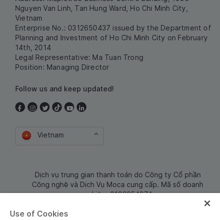
Nguyen Van Linh, Tan Hung Ward, Ho Chi Minh City,
Vietnam
Enterprise No.: 0312650437 issued by the Department of
Planning and Investment of Ho Chi Minh City on February
14th, 2014
Legal Representative: Ma Tuan Trong
Position: Managing Director
Follow us and keep updated!
Vietnam
Dịch vụ trung gian thanh toán do Công ty Cổ phần
Công nghệ và Dịch Vụ Moca cung cấp. Mã số doanh
nghiệp: 0106254974
Use of Cookies