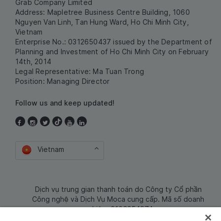
Grab Company Limited
Address: Mapletree Business Centre Building, 1060
Nguyen Van Linh, Tan Hung Ward, Ho Chi Minh City,
Vietnam
Enterprise No.: 0312650437 issued by the Department of
Planning and Investment of Ho Chi Minh City on February
14th, 2014
Legal Representative: Ma Tuan Trong
Position: Managing Director
Follow us and keep updated!
Vietnam
Dịch vụ trung gian thanh toán do Công ty Cổ phần
Công nghệ và Dịch Vụ Moca cung cấp. Mã số doanh
nghiệp: 0106254974