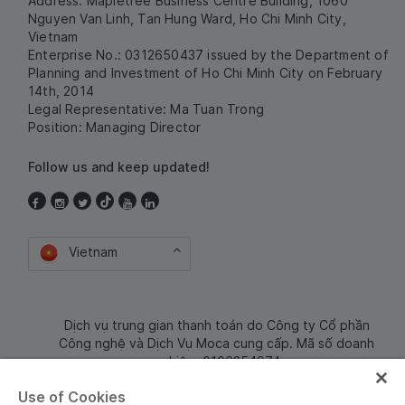
Address: Mapletree Business Centre Building, 1060
Nguyen Van Linh, Tan Hung Ward, Ho Chi Minh City,
Vietnam
Enterprise No.: 0312650437 issued by the Department of
Planning and Investment of Ho Chi Minh City on February
14th, 2014
Legal Representative: Ma Tuan Trong
Position: Managing Director
Follow us and keep updated!
Vietnam
Dịch vụ trung gian thanh toán do Công ty Cổ phần
Công nghệ và Dịch Vụ Moca cung cấp. Mã số doanh
nghiệp: 0106254974
Use of Cookies