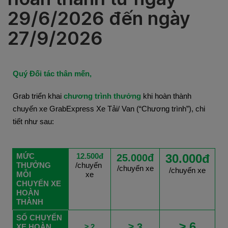
29/6/2026 đến ngày
27/9/2026
Quý Đối tác thân mến,
Grab triển khai
chương trình thưởng
khi hoàn thành
chuyến xe GrabExpress Xe Tải/ Van (“Chương trình”), chi
tiết như sau:
30.000đ
MỨC 
12.500đ
25.000đ
THƯỞNG 
/chuyến 
/chuyến xe
/chuyến xe
MỖI 
xe
CHUYẾN XE 
HOÀN 
THÀNH
SỐ CHUYẾN 
≥ 6
≥ 3
XE HOÀN 
≥ 2