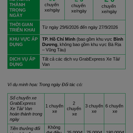
THÀNH 
chuyến 
chuyến 
chuyến 
TRONG 
xe/ngày
xe/ngày
xe/ngày
NGÀY
THỜI GIAN 
Từ ngày 29/6/2026 đến ngày 27/9/2026
TRIỂN KHAI
KHU VỰC ÁP 
TP. Hồ Chí Minh 
(bao gồm khu vực
 Bình 
DỤNG
Dương
, không bao gồm khu vực Bà Rịa 
– Vũng Tàu)
DỊCH VỤ ÁP 
Tất cả các dịch vụ GrabExpress Xe Tải/ 
DỤNG
Van
Ví dụ minh họa: Trong ngày Đối tác có:
Số chuyến xe 
GrabExpress 
2 
1 chuyến 
3 chuyến 
6 chuyến 
Xe Tải/ Van 
chuyến 
xe
xe
xe
hoàn thành trong 
xe
ngày
Không 
Tiền thưởng đối 
đạt điều 
25.000đ
75.000đ
180.000đ