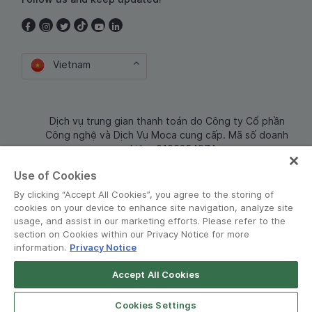
Vietnam
Dịch vụ trung gian thanh toán do Công ty Cổ phần
Công nghệ và Dịch Vụ Moca cung cấp. Mã số doanh
nghiệp: 0106254974
Use of Cookies
By clicking “Accept All Cookies”, you agree to the storing of
cookies on your device to enhance site navigation, analyze site
usage, and assist in our marketing efforts. Please refer to the
section on Cookies within our Privacy Notice for more
information.
Privacy Notice
Terms and Policies
•
Privacy Notice
Accept All Cookies
© Grab 2010 - 2026
Open App
Grab Driver for Android
Cookies Settings