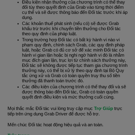
Điều kiện nhận thưởng của chương trình có thể thay 
đổi tùy theo quyết định của Grab vào từng thời điểm 
cụ thể và sẽ được thông báo đến Đối tác trước khi áp 
dụng.
Các khoản thuế phát sinh (nếu có) sẽ được Grab 
khấu trừ trước khi chuyển tiền thưởng cho Đối tác 
theo quy định của pháp luật.
Trong trường hợp Đối tác có bất kỳ hành vi nào vi 
phạm quy định, chính sách Grab, các quy định pháp 
luật, hoặc Grab có đủ cơ sở để xác minh Đối tác có 
hành vi gian lận hoặc bị nghi ngờ hành vi đó là nhằm 
mục đích gian lận, trục lợi từ chính sách thưởng này, 
Đối tác sẽ không được tiếp tục tham gia chương trình 
thưởng này, có thể bị xử lý theo quy định tại Bộ Quy 
tắc ứng xử và Grab có toàn quyền truy thu số tiền 
thưởng đã thanh toán trước đó.
Các điều kiện của chương trình có thể thay đổi và sẽ 
được thông báo đến Đối tác, Grab có toàn quyền 
quyết định điều kiện và mức thưởng cuối cùng.
Mọi thắc mắc Đối tác vui lòng truy cập mục 
Trợ Giúp
 trực 
tiếp trên ứng dụng Grab Driver để được hỗ trợ.
Mến chúc Đối tác hoạt động hiệu quả và an toàn.