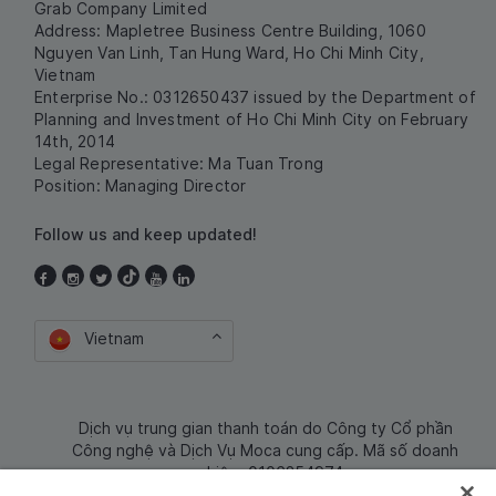
Grab Company Limited
Address: Mapletree Business Centre Building, 1060
Nguyen Van Linh, Tan Hung Ward, Ho Chi Minh City,
Vietnam
Enterprise No.: 0312650437 issued by the Department of
Planning and Investment of Ho Chi Minh City on February
14th, 2014
Legal Representative: Ma Tuan Trong
Position: Managing Director
Follow us and keep updated!
Vietnam
Dịch vụ trung gian thanh toán do Công ty Cổ phần
Công nghệ và Dịch Vụ Moca cung cấp. Mã số doanh
nghiệp: 0106254974