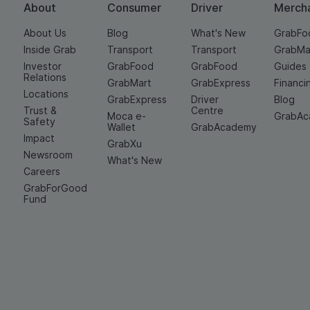
About
Consumer
Driver
Merch
About Us
Blog
What's New
GrabFo
Inside Grab
Transport
Transport
GrabMa
Investor
GrabFood
GrabFood
Guides
Relations
GrabMart
GrabExpress
Financi
Locations
GrabExpress
Driver
Blog
Trust &
Centre
Moca e-
GrabA
Safety
Wallet
GrabAcademy
Impact
GrabXu
Newsroom
What's New
Careers
GrabForGood
Fund