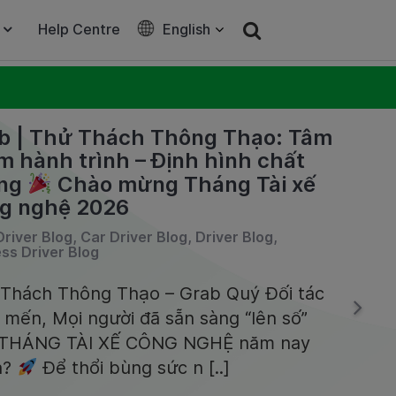
Help Centre
English
b | Thử Thách Thông Thạo: Tâm
m hành trình – Định hình chất
ợng
Chào mừng Tháng Tài xế
g nghệ 2026
Driver Blog, Car Driver Blog, Driver Blog,
ss Driver Blog
Thách Thông Thạo – Grab Quý Đối tác
 mến, Mọi người đã sẵn sàng “lên số”
 THÁNG TÀI XẾ CÔNG NGHỆ năm nay
a?
Để thổi bùng sức n [..]