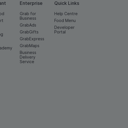
ant
Enterprise
Quick Links
od
Grab for
Help Centre
Business
rt
Food Menu
GrabAds
Developer
GrabGifts
Portal
ng
GrabExpress
GrabMaps
cademy
Business
Delivery
Service