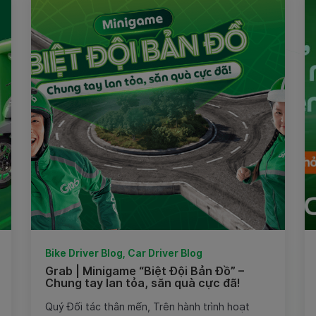
Bike Driver Blog, Car Driver Blog
Grab | Minigame “Biệt Đội Bản Đồ” –
Chung tay lan tỏa, săn quà cực đã!
Quý Đối tác thân mến, Trên hành trình hoạt