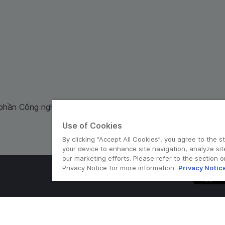
 phần Công nghệ và Dịch Vụ Moca cung cấp. Mã số doanh ng
Use of Cookies
By clicking “Accept All Cookies”, you agree to the s
your device to enhance site navigation, analyze sit
our marketing efforts. Please refer to the section 
Privacy Notice for more information.
Privacy Notic
© Grab 2010 - 2026