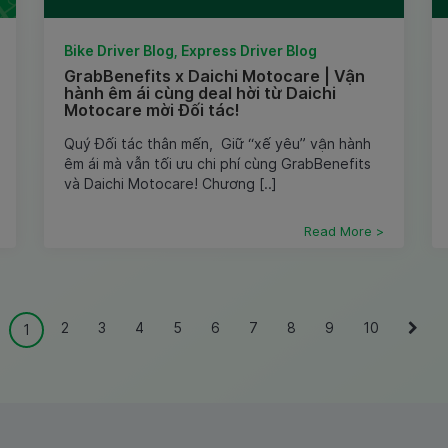
Bike Driver Blog, Express Driver Blog
GrabBenefits x Daichi Motocare | Vận
hành êm ái cùng deal hời từ Daichi
Motocare mời Đối tác!
Quý Đối tác thân mến, Giữ “xế yêu” vận hành
êm ái mà vẫn tối ưu chi phí cùng GrabBenefits
và Daichi Motocare! Chương [..]
Read More >
2
3
4
5
6
7
8
9
10
1