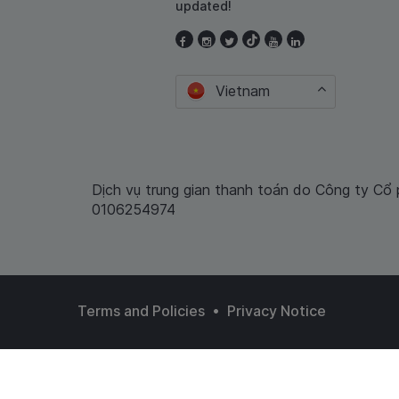
updated!
Vietnam
Dịch vụ trung gian thanh toán do Công ty Cổ
0106254974
•
Terms and Policies
Privacy Notice