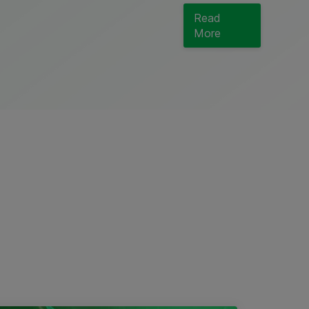
Read
More