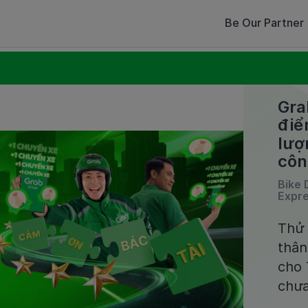
Be Our Partner
Gra
điể
lư
côn
Bike 
Expre
Thử 
thân
cho
chư