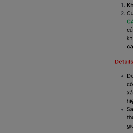
Kh
Cu
CA
củ
kh
ca
Detail
Đố
cô
xá
hi
Sa
th
gi