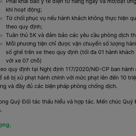
Phải khai báo y tế điện tử hằng ngày và mở/bật ứ
khi hoạt động;
Từ chối phục vụ nếu hành khách không thực hiện q
theo quy định;
Tuân thủ 5K và đảm bảo các yêu cầu phòng dịch th
Mỗi phương tiện chỉ được vận chuyển số lượng hàn
số ghế trên xe theo quy định (tối đa 01 hành khách
với xe 07 chỗ)
eo quy định tại Nghị định 117/2020/NĐ-CP ban hành 
ể sẽ bị xử phạt hành chính với mức phạt lên đến 10 tr
ng và đầy đủ các biện pháp phòng chống dịch.
ong Quý Đối tác thấu hiểu và hợp tác. Mến chúc Quý 
.
rọng,