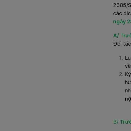
2385/S
các dịc
ngày 2
A/
Trư
Đối tá
Lu
về
Ký
hư
nh
nộ
B/
Trư