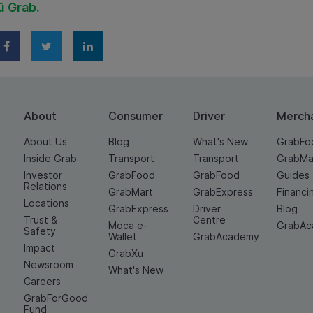
ũ Grab.
About
Consumer
Driver
Merch
About Us
Blog
What's New
GrabFo
Inside Grab
Transport
Transport
GrabMa
Investor
GrabFood
GrabFood
Guides
Relations
GrabMart
GrabExpress
Financi
Locations
GrabExpress
Driver
Blog
Trust &
Centre
Moca e-
GrabA
Safety
Wallet
GrabAcademy
Impact
GrabXu
Newsroom
What's New
Careers
GrabForGood
Fund