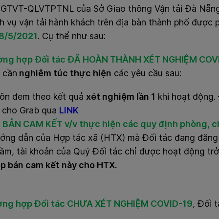
GTVT-QLVTPTNL của Sở Giao thông Vận tải Đà Nẵng 
h vụ vận tải hành khách trên địa bàn thành phố được p
8/5/2021
.
Cụ thể như sau:
ờng hợp Đối tác ĐÃ HOÀN THÀNH XÉT NGHIỆM COVID
c cần
nghiêm túc thực hiện
các yêu cầu sau:
ôn đem theo kết quả
xét nghiệm lần 1
khi hoạt động. 
 cho Grab qua
LINK
BẢN CAM KẾT v/v thực hiện các quy định phòng, 
ớng dẫn của Hợp tác xã (HTX) mà Đối tác đang đăng 
ầm, tài khoản của Quý Đối tác chỉ được hoạt động trở
p bản cam kết này cho HTX.
ờng hợp Đối tác CHƯA XÉT NGHIỆM COVID-19
, Đối 