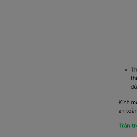
Th
th
đú
Kính m
an toàn
Trân t