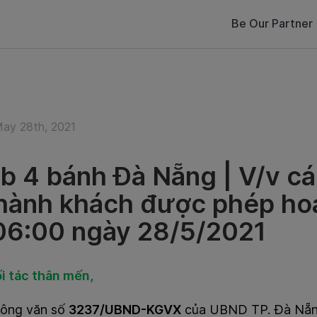
Be Our Partner
May 28th, 2021
b 4 bánh Đà Nẵng | V/v cá
 hành khách được phép hoạ
06:00 ngày 28/5/2021
i tác thân mến,
ông văn số
3237/UBND-KGVX
của UBND TP. Đà Nẵn