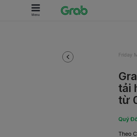
Menu
Friday 
Gra
tải
từ 
Quý Đố
Theo
C