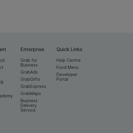
ant
Enterprise
Quick Links
od
Grab for
Help Centre
Business
rt
Food Menu
GrabAds
Developer
GrabGifts
Portal
ng
GrabExpress
GrabMaps
cademy
Business
Delivery
Service