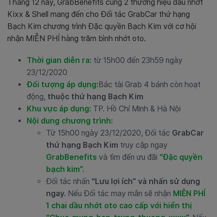
Tháng 12 này, GrabBenefits cùng 2 thương hiệu dầu nhớt
Kixx & Shell mang đến cho Đối tác GrabCar thứ hạng
Bạch Kim chương trình Đặc quyền Bạch Kim với cơ hội
nhận MIỄN PHÍ hàng trăm bình nhớt oto.
Thời gian diễn ra:
từ 15h00 đến 23h59 ngày
23/12/2020
Đối tượng áp dụng:
Bác tài Grab 4 bánh còn hoạt
động,
thuộc thứ hạng Bạch Kim
Khu vực áp dụng:
TP. Hồ Chí Minh & Hà Nội
Nội dung chương trình:
Từ 15h00 ngày 23/12/2020, Đối tác
GrabCar
thứ hạng Bạch Kim
truy cập ngay
GrabBenefits
và tìm đến ưu đãi
“Đặc quyền
bạch kim”.
Đối tác nhấn
“Lưu lợi ích” và nhấn sử dụng
ngay.
Nếu Đối tác may mắn sẽ nhận
MIỄN PHÍ
1 chai dầu nhớt oto cao cấp với hiển thị