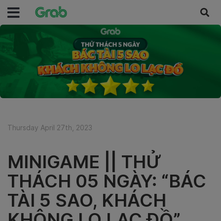
Thursday April 27th, 2023
MINIGAME || THỬ
THÁCH 05 NGÀY: “BÁC
TÀI 5 SAO, KHÁCH
KHÔNG LO LẠC ĐỒ”