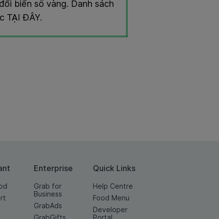
ổi biển số vàng. Danh sách
̣c
TẠI ĐÂY
.
ant
Enterprise
Quick Links
od
Grab for
Help Centre
Business
rt
Food Menu
GrabAds
Developer
GrabGifts
Portal