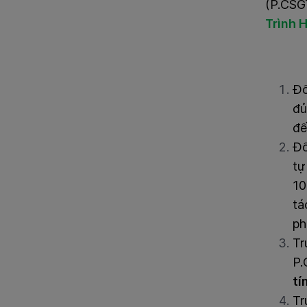
(P.CSGT 
Trình H
Đố
đủ
đế
Đố
tư
10
tá
ph
Tr
P.
tí
Tr