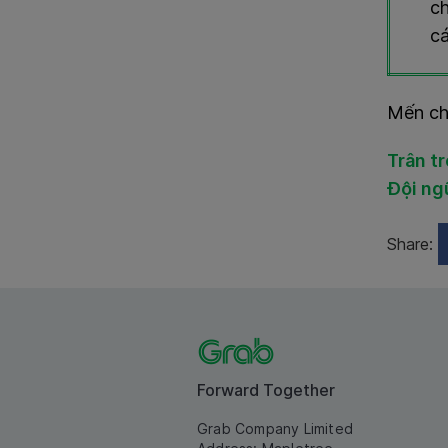
ch
ca
Mến ch
Trân t
Đội ng
Share:
Forward Together
Grab Company Limited