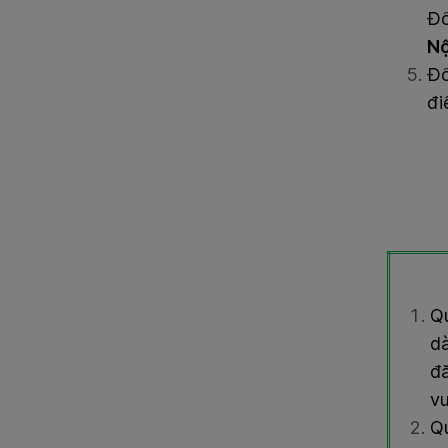
Đố
Nộ
Đô
đi
Qu
dà
đă
vu
Qu