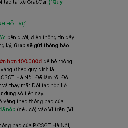
i tác tài xế GrabCar
(“Quy
NH HỖ TRỢ
AY
bên dưới, điền thông tin đầy
ng ký,
Grab sẽ gửi thông báo
lớn hơn 100.000đ
để hệ thống
 vàng (theo quy định là
.CSGT Hà Nội. Để làm rõ, Đối
ừ và thay mặt Đối tác nộp Lệ
 dụng số tiền này.
số vàng theo thông báo của
 đã nộp
(nếu có) vào
Ví trên (Ví
eo thông báo của P.CSGT Hà Nội,