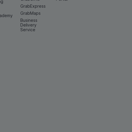
ng
GrabExpress
GrabMaps
cademy
Business
Delivery
Service