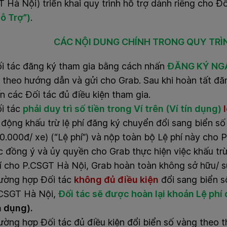
Hà Nội) triển khai quy trình hỗ trợ dành riêng cho Đố
ỗ Trợ”)
.
CÁC NỘI DUNG CHÍNH TRONG QUY TRÌ
i tác đăng ký tham gia bằng cách nhấn
ĐĂNG KÝ NG
 theo hướng dẫn và gửi cho Grab. Sau khi hoàn tất đă
n các Đối tác đủ điều kiện tham gia.
i tác
phải duy trì số tiền trong Ví trên (Ví tín dụng)
̣ động khấu trừ lệ phí đăng ký chuyển đổi sang biển số
0.000đ/ xe) (“Lệ phí”) và nộp toàn bộ Lệ phí này cho P
c đồng ý và ủy quyền cho Grab thực hiện việc khấu tr
í cho P.CSGT Hà Nội, Grab hoàn toàn không sở hữu/ sử
ường hợp Đối tác
không đủ điều kiện
đổi sang biển 
CSGT Hà Nội,
Đối tác sẽ được hoàn lại khoản Lệ phí
n dụng).
ường hợp Đối tác đủ điều kiện đổi biển số vàng th