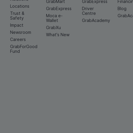
GrabMart
GrabExpress
Financi
Locations
GrabExpress
Driver
Blog
Trust &
Centre
Moca e-
GrabA
Safety
Wallet
GrabAcademy
Impact
GrabXu
Newsroom
What's New
Careers
GrabForGood
Fund