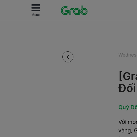
Menu
Wednesd
[Gr
Đối
Quý Đố
Với mon
vàng, G