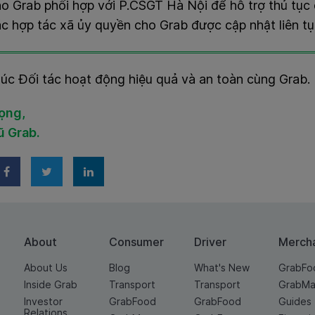
o Grab phối hợp với P.CSGT Hà Nội để hỗ trợ thủ tục đ
́c hợp tác xã ủy quyền cho Grab được cập nhật liên tu
úc Đối tác
hoạt động hiệu quả và an toàn cùng Grab.
rọng,
ũ Grab.
About
Consumer
Driver
Merch
About Us
Blog
What's New
GrabFo
Inside Grab
Transport
Transport
GrabMa
Investor
GrabFood
GrabFood
Guides
Relations