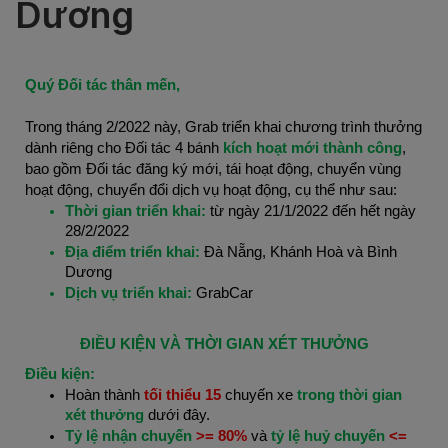
Dương
Quý Đối tác thân mến,
Trong tháng 2/2022 này, Grab triển khai chương trình thưởng
dành riêng cho Đối tác 4 bánh
kích hoạt mới thành công
,
bao gồm Đối tác đăng ký mới, tái hoạt động, chuyển vùng
hoạt động, chuyển đổi dịch vụ hoạt động, cụ thể như sau:
Thời gian triển khai:
từ ngày
21/1/2022 đến hết ngày
28/2/2022
Địa điểm triển khai:
Đà Nẵng, Khánh Hoà và Bình
Dương
Dịch vụ triển khai:
GrabCar
ĐIỀU KIỆN VÀ THỜI GIAN XÉT THƯỞNG
Điều kiện:
Hoàn thành
tối thiểu 15
chuyến xe
trong thời gian
xét thưởng
dưới đây.
Tỷ lệ nhận chuyến
>= 80%
và
tỷ lệ huỷ chuyến
<=