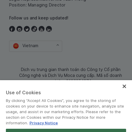
Position: Managing Director
Follow us and keep updated!
Vietnam
Dịch vụ trung gian thanh toán do Công ty Cổ phần
Công nghệ và Dịch Vụ Moca cung cấp. Mã số doanh
nghiệp: 0106254974
Use of Cookies
By clicking “Accept All Cookies”, you agree to the storing of
cookies on your device to enhance site navigation, analyze site
usage, and assist in our marketing efforts. Please refer to the
section on Cookies within our Privacy Notice for more
information.
Privacy Notice
Terms and Policies
•
Privacy Notice