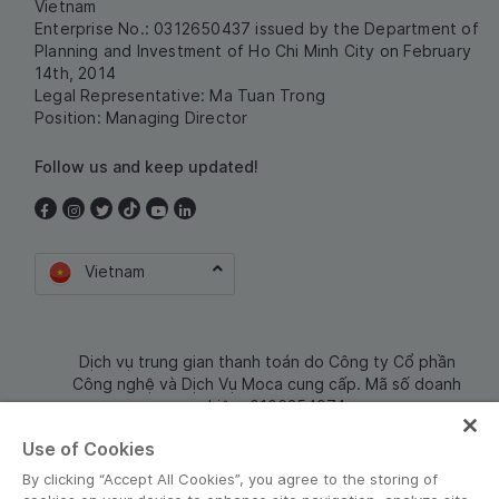
Vietnam
Enterprise No.: 0312650437 issued by the Department of
Planning and Investment of Ho Chi Minh City on February
14th, 2014
Legal Representative: Ma Tuan Trong
Position: Managing Director
Follow us and keep updated!
Vietnam
Dịch vụ trung gian thanh toán do Công ty Cổ phần
Công nghệ và Dịch Vụ Moca cung cấp. Mã số doanh
nghiệp: 0106254974
Use of Cookies
By clicking “Accept All Cookies”, you agree to the storing of