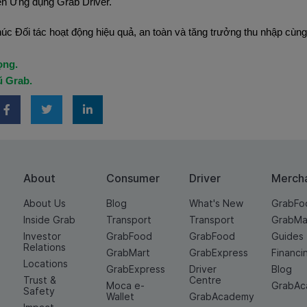
ên Ứng dụng Grab Driver.
c Đối tác hoạt động hiệu quả, an toàn và tăng trưởng thu nhập cùng
ọng.
ũ Grab.
About
Consumer
Driver
Merch
About Us
Blog
What's New
GrabFo
Inside Grab
Transport
Transport
GrabMa
Investor
GrabFood
GrabFood
Guides
Relations
GrabMart
GrabExpress
Financi
Locations
GrabExpress
Driver
Blog
Trust &
Centre
Moca e-
GrabA
Safety
Wallet
GrabAcademy