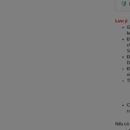
Lưu ý:
G
b
Đ
c
S
Đ
D
Đ
v
T
C
c
Nếu có 