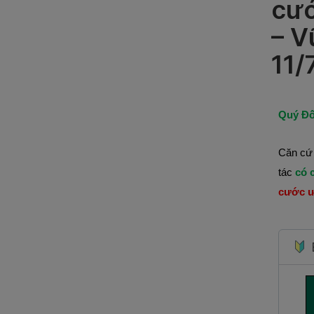
cướ
– V
11/
Quý Đố
Căn cứ 
tác
có 
cước ư
B