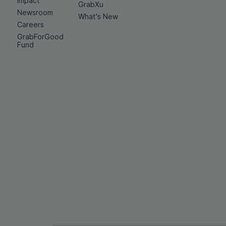
Impact
GrabXu
Newsroom
What's New
Careers
GrabForGood
Fund