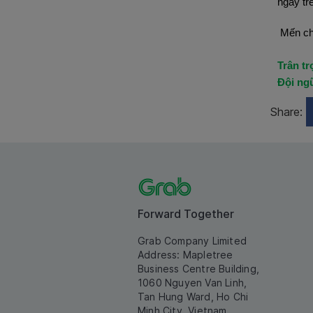
ngay tr
Mến chú
Trân tr
Đội ng
Share:
Forward Together
Grab Company Limited
Address: Mapletree
Business Centre Building,
1060 Nguyen Van Linh,
Tan Hung Ward, Ho Chi
Minh City, Vietnam