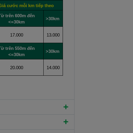
Giá cước mỗi km tiếp theo
Từ trên 600m đến
>30km
<=30km
17.000
13.000
Từ trên 550m đến
>30km
<=30km
20.000
14.000