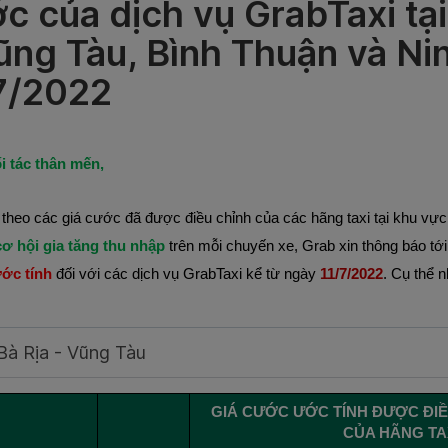
c của dịch vụ GrabTaxi tại
ũng Tàu, Bình Thuận và Ni
7/2022
i tác thân mến,
theo các giá cước đã được điều chỉnh của các hãng taxi tại khu vực
cơ hội gia tăng thu nhập
trên mỗi chuyến xe, Grab xin thông báo tớ
ớc tính
đối với các dịch vụ GrabTaxi kể từ ngày
11/7/2022
. Cụ thể 
à Rịa - Vũng Tàu
GIÁ CƯỚC ƯỚC TÍNH ĐƯỢC ĐIỀ
CỦA HÃNG TAX