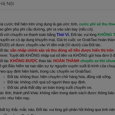
Hà Nội
iá cước thể hiện trên ứng dụng là giá ước tính,
cước phí sẽ thu the
ao gồm phụ phí cầu đường, phí ra vào sân bay (nếu có).
ối với chuyến xe thanh toán bằng
Thẻ/ Ví
, Đối tác vui lòng
KHÔNG T
huyến xe có áp dụng khuyến mại. Giá trị cuốc xe GrabTaxi hoàn thàn
DUD) sẽ được chuyển vào Ví tiền mặt (Ví dưới) của Đối tác.
ối tác
cần nhập chính xác và thu đúng số tiền được hiển thị trên 
river. Tuyệt đối KHÔNG nhập sai số tiền và KHÔNG gửi hóa đơn 0 đồ
ối tác
KHÔNG ĐƯỢC
thao tác
HOÀN THÀNH
chuyến xe khi chưa
ề gói Bảo hiểm tai nạn dân sự tự nguyện xuyên suốt lộ trình của chu
heo quy định hiện hành, trong các chuyến xe GrabTaxi:
Đối tác không thực hiện chuyên chở hàng hóa, động vật sống.
Đối tác không chở quá số người theo quy định.
Đối tác phải thắt dây an toàn trong suốt chuyến xe.
ác tỉnh, thành phố khác không nằm trong danh sách được thông báo 
ước như hiện nay.
bất kỳ thắc mắc nào, Đối tác vui lòng gửi phản hồi thông qua tính nă