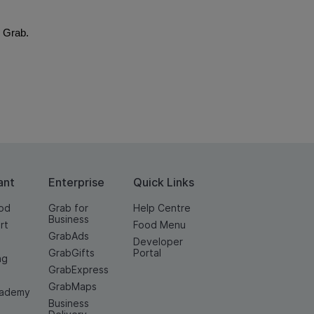
 Grab.
ant
Enterprise
Quick Links
od
Grab for
Help Centre
Business
rt
Food Menu
GrabAds
Developer
GrabGifts
Portal
ng
GrabExpress
GrabMaps
cademy
Business