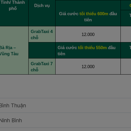
Tỉnh/ Thành
Dịch vụ
phố
Giá cước
tối thiểu 600m
đầu
tiên
GrabTaxi 4
12.000
chỗ
Bà Rịa –
Giá cước
tối thiểu 550m
đầu
Vũng Tàu
tiên
GrabTaxi 7
12.000
chỗ
Bình Thuận
inh Bình