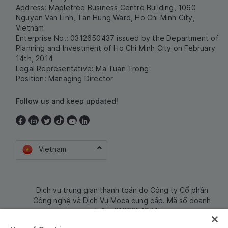
Address: Mapletree Business Centre Building, 1060
Nguyen Van Linh, Tan Hung Ward, Ho Chi Minh City,
Vietnam
Enterprise No.: 0312650437 issued by the Department of
Planning and Investment of Ho Chi Minh City on February
14th, 2014
Legal Representative: Ma Tuan Trong
Position: Managing Director
Follow us and keep updated!
Vietnam
Dịch vụ trung gian thanh toán do Công ty Cổ phần
Công nghệ và Dịch Vụ Moca cung cấp. Mã số doanh
nghiệp: 0106254974