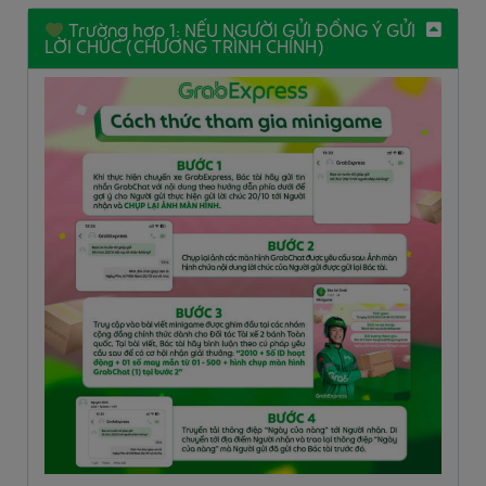
Trường hợp 1: NẾU NGƯỜI GỬI ĐỒNG Ý GỬI
LỜI CHÚC (CHƯƠNG TRÌNH CHÍNH)