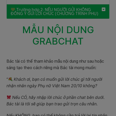
Trường hợp 2: NẾU NGƯỜI GỬI KHÔNG
ĐỒNG Ý GỬI LỜI CHÚC (CHƯƠNG TRÌNH PHỤ)
MẪU NỘI DUNG
GRABCHAT
Bác tài có thể tham khảo mẫu nội dung như sau hoặc
sáng tạo theo cách riêng mà Bác tài mong muốn:
“
Khách ơi, bạn có muốn gửi lời chúc gì tới người
nhận nhân ngày Phụ nữ Việt Nam 20/10 không?
Nếu CÓ, hãy nhập lời chúc ở phần chat bên dưới.
Bác tài là tôi sẽ giúp bạn trao gửi trọn câu nhắn.
Nếu KHÔNG, bạn có thể không cần trả lời lại tin nhắn