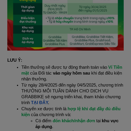
LƯU Ý:
Tiền thưởng sẽ được tự động thanh toán vào 
Ví Tiền 
mặt 
của Đối tác 
vào ngày hôm sau
 khi đạt điều kiện 
nhận thưởng.
Từ ngày 28/4/2025 đến ngày 04/5/2025, chương trình 
THƯỞNG MỖI TUẦN DÀNH CHO DỊCH VỤ 
GRABBIKE sẽ ngưng triển khai, tham khảo chương 
trình
TẠI ĐÂY
.
Chuyến xe được tính là 
hợp lệ khi đạt đầy đủ điều 
kiện
 của chương trình và:
Có điểm 
đón khách/nhận đơn 
tại 
khu vực 
áp dụng
.