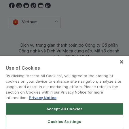
Vietnam
Dịch vụ trung gian thanh toán do Công ty Cổ phần
Công nghệ và Dịch Vụ Moca cung cấp. Mã số doanh
nghiệp: 0106254974
Use of Cookies
By clicking “Accept All Cookies”, you agree to the storing of
cookies on your device to enhance site navigation, analyze site
usage, and assist in our marketing efforts. Please refer to the
section on Cookies within our Privacy Notice for more
information.
Privacy Notice
Terms and Policies
•
Privacy Notice
Accept All Cookies
© Grab 2010 - 2026
Open App
Grab Driver for Android
Cookies Settings