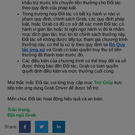
khấu trừ trước khi chuyển tiền thưởng cho Đối tác 
theo quy định của pháp luật.
Trong trường hợp Đối tác có bất kỳ hành vi nào vi 
phạm quy định, chính sách Grab, các quy định pháp 
luật, hoặc Grab có đủ cơ sở để xác minh Đối tác có 
hành vi gian lận hoặc bị nghi ngờ hành vi đó là nhằm 
mục đích gian lận, trục lợi từ chính sách thưởng này, 
Đối tác sẽ không được tiếp tục tham gia chương trình 
thưởng này, có thể bị xử lý theo quy định tại 
Bộ Quy 
tắc ứng xử
 và Grab có toàn quyền truy thu số tiền 
thưởng đã thanh toán trước đó.
Các điều kiện của chương trình có thể thay đổi và sẽ 
được thông báo đến Đối tác, Grab có toàn quyền 
quyết định điều kiện và mức thưởng cuối cùng.
Mọi thắc mắc Đối tác vui lòng truy cập mục 
Trợ Giúp
 trực 
tiếp trên ứng dụng Grab Driver để được hỗ trợ.
Mến chúc Đối tác hoạt động hiệu quả và an toàn.
Trân trọng,
Đội ngũ Grab.
Share: