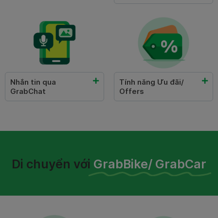
Nhắn tin qua
Tính năng Ưu đãi/
GrabChat
Offers
Di chuyển với
GrabBike/ GrabCar