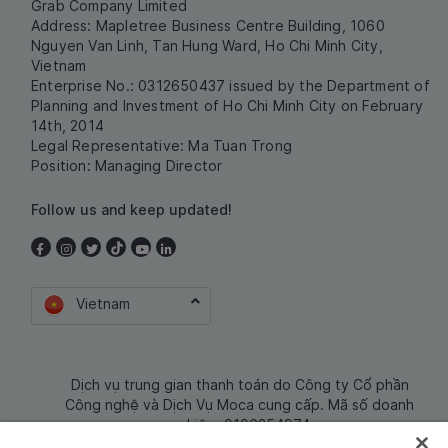
Grab Company Limited
Address: Mapletree Business Centre Building, 1060
Nguyen Van Linh, Tan Hung Ward, Ho Chi Minh City,
Vietnam
Enterprise No.: 0312650437 issued by the Department of
Planning and Investment of Ho Chi Minh City on February
14th, 2014
Legal Representative: Ma Tuan Trong
Position: Managing Director
Follow us and keep updated!
Vietnam
Dịch vụ trung gian thanh toán do Công ty Cổ phần
Công nghệ và Dịch Vụ Moca cung cấp. Mã số doanh
nghiệp: 0106254974