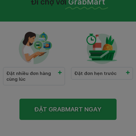
Đi chợ với
GrabMart
Đặt nhiều đơn hàng
Đặt đơn hẹn trước
cùng lúc
ĐẶT GRABMART NGAY