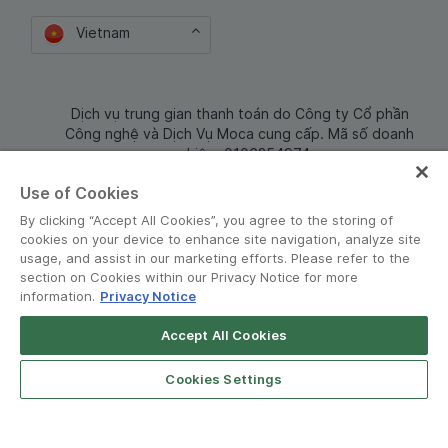
Vietnam
Dịch vụ trung gian thanh toán do Công ty Cổ phần
Công nghệ và Dịch Vụ Moca cung cấp. Mã số doanh
nghiệp: 0106254974
Use of Cookies
By clicking “Accept All Cookies”, you agree to the storing of
cookies on your device to enhance site navigation, analyze site
usage, and assist in our marketing efforts. Please refer to the
section on Cookies within our Privacy Notice for more
information.
Privacy Notice
Terms and Policies
•
Privacy Notice
Accept All Cookies
Grab for Android
© Grab 2010 - 2026
Open App
4.8
Cookies Settings