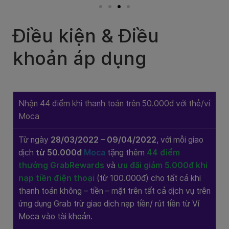
Điều kiện & Điều
khoản áp dụng
Nhận 44 điểm khi thanh toán trên 50.000đ với thẻ/ví
Moca
Từ ngày
28/03/2022 – 09/04/2022
, với mỗi giao
dịch
từ 50.000đ
Moca
tặng thêm
44 điểm
thưởng GrabRewards
và
ưu đãi giảm 5.000đ khi
nạp tiền điện thoại
(từ 100.000đ) cho tất cả khi
thanh toán không – tiền – mặt trên tất cả dịch vụ trên
ứng dụng Grab trừ giao dịch nạp tiền/ rút tiền từ Ví
Moca vào tài khoản.