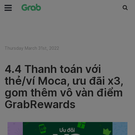
Thursday March 31st, 2022
4.4 Thanh toán với
thẻ/ví Moca, ưu đãi x3,
gom thêm vô vàn điểm
GrabRewards