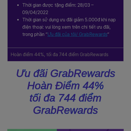
Thời gian được tặng điểm: 28/03 –
09/04/2022
Thời gian sử dụng ưu đãi giảm 5.000đ khi nạp
điện thoại: vui lòng xem trên chi tiết ưu đãi,
trong phần “
Ưu đãi của tôi/ GrabRewards
“
Hoàn điểm 44%, tối đa 744 điểm GrabRewards
Ưu đãi GrabRewards
Hoàn Điểm 44%
tối đa 744 điểm
GrabRewards