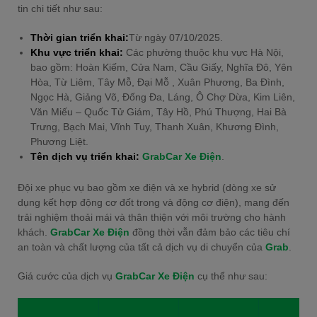
tin chi tiết như sau:
Thời gian triển khai:
Từ ngày 07/10/2025.
Khu vực triển khai:
Các phường thuộc khu vực Hà Nội,
bao gồm: Hoàn Kiếm, Cửa Nam, Cầu Giấy, Nghĩa Đô, Yên
Hòa, Từ Liêm, Tây Mỗ, Đại Mỗ , Xuân Phương, Ba Đình,
Ngọc Hà, Giảng Võ, Đống Đa, Láng, Ô Chợ Dừa, Kim Liên,
Văn Miếu – Quốc Tử Giám, Tây Hồ, Phú Thượng, Hai Bà
Trưng, Bạch Mai, Vĩnh Tuy, Thanh Xuân, Khương Đình,
Phương Liệt.
Tên dịch vụ triển khai:
GrabCar Xe Điện
.
Đội xe phục vụ bao gồm xe điện và xe hybrid (dòng xe sử
dụng kết hợp động cơ đốt trong và động cơ điện), mang đến
trải nghiệm thoải mái và thân thiện với môi trường cho hành
khách.
GrabCar Xe Điện
đồng thời vẫn đảm bảo các tiêu chí
an toàn và chất lượng của tất cả dịch vụ di chuyển của
Grab
.
Giá cước của dịch vụ
GrabCar Xe Điện
cụ thể như sau: