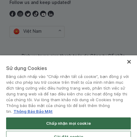
Follow us and keep updated!
Việt Nam
Dịch vụ trung gian thanh toán do Công ty Cổ phần
Công nghệ và Dịch Vụ Moca cung cấp. Mã số doanh
Sử dụng Cookies
nghiệp: 0106254974
Bằng cách nhấp vào “Chấp nhận tất cả cookie”, bạn đồng ý với
việc cho phép lưu trữ cookie trên thiết bị của mình nhằm mục
đích tăng cường việc điều hướng trang web, phân tích việc sử
dụng trang web và để tạo điều kiện cho các hoạt động tiếp thị
của chúng tôi. Vui lòng tham khảo nội dung về Cookies trong
Thông báo Bảo mật của chúng tôi để biết thêm thông
tin.
Thông Báo Bảo Mật
Điều khoản và Chính sách
•
Thông báo Bảo mật
Chấp nhận mọi cookie
Grab for Android
© Grab 2010 - 2026
Open App
Cài đặt cookie