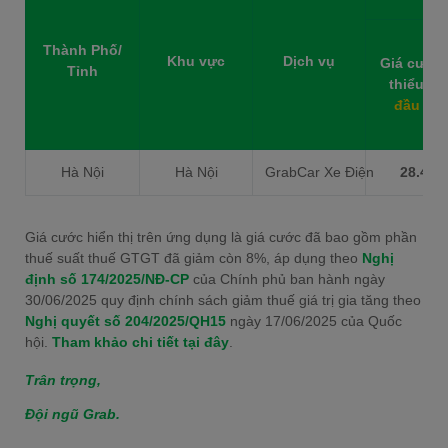
Thành Phố/
Khu vực
Dịch vụ
Giá cước 
Tỉnh
thiểu
2k
đầu tiê
Hà Nội
Hà Nội
GrabCar Xe Điện
28.473
Giá cước hiển thị trên ứng dụng là giá cước đã bao gồm phần
thuế suất thuế GTGT đã giảm còn 8%, áp dụng theo
Nghị
định số 174/2025/NĐ-CP
của Chính phủ ban hành ngày
30/06/2025 quy định chính sách giảm thuế giá trị gia tăng theo
Nghị quyết số 204/2025/QH15
ngày 17/06/2025 của Quốc
hội.
Tham khảo chi tiết tại đây
.
Trân trọng,
Đội ngũ Grab.