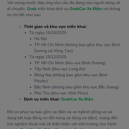
Với mong muốn đáp ứng nhu cầu đa dạng của người dùng về
di chuyển,
Grab
triển khai dịch vụ
GrabCar Xe Điện
với thông
tin chi tiết như sau:
Thời gian và khu vực triển khai:
Từ ngày 16/10/2025:
Hà Nội
TP. Hồ Chí Minh (không bao gồm khu vực Bình
Dương và Vũng Tàu)
Từ ngày 15/12/2025:
TP. Hồ Chí Minh (khu vực Bình Dương)
Tây Ninh (khu vực Long An)
Đồng Nai (không bao gồm khu vực Bình
Phước)
Bắc Ninh (không bao gồm khu vực Bắc Giang)
Phú Thọ (khu vực Vĩnh Phúc)
Dịch vụ triển khai:
GrabCar Xe Điện
.
Đội xe phục vụ bao gồm xe điện và xe hybrid (dòng xe sử
dụng kết hợp động cơ đốt trong và động cơ điện), mang đến
trải nghiệm thoải mái và thân thiện với môi trường cho hành