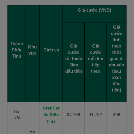
Giá cước (VNĐ)
Giá
cước
tính
Thành
Giá
Giá
theo
Khu
Phố/
Dịch vụ
cước
cước
thời
vực
Tỉnh
tối thiểu
mỗi km
gian di
2km
tiếp
chuyển
đầu tiên
theo
(sau
2km
đầu
tiên)
GrabCar
Hà
Xe Điện
34.168
11.782
498
Nội
Plus
TP.