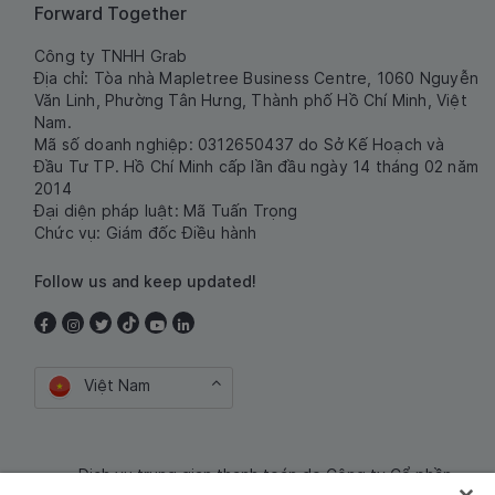
Forward Together
Công ty TNHH Grab
Địa chỉ: Tòa nhà Mapletree Business Centre, 1060 Nguyễn
Văn Linh, Phường Tân Hưng, Thành phố Hồ Chí Minh, Việt
Nam.
Mã số doanh nghiệp: 0312650437 do Sở Kế Hoạch và
Đầu Tư TP. Hồ Chí Minh cấp lần đầu ngày 14 tháng 02 năm
2014
Đại diện pháp luật: Mã Tuấn Trọng
Chức vụ: Giám đốc Điều hành
Follow us and keep updated!
Việt Nam
Dịch vụ trung gian thanh toán do Công ty Cổ phần