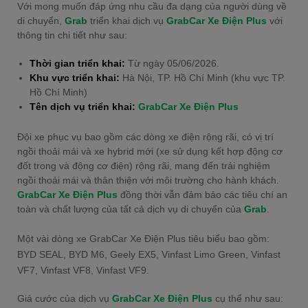
Với mong muốn đáp ứng nhu cầu đa dạng của người dùng về
di chuyển,
Grab
triển khai dịch vụ
GrabCar Xe Điện Plus
với
thông tin chi tiết như sau:
Thời gian triển khai:
Từ ngày 05/06/2026.
Khu vực triển khai:
Hà Nội, TP. Hồ Chí Minh (khu vực TP.
Hồ Chí Minh)
Tên dịch vụ triển khai:
GrabCar Xe Điện Plus
Đội xe phục vụ bao gồm các dòng xe điện rộng rãi, có vị trí
ngồi thoải mái và xe hybrid mới (xe sử dụng kết hợp động cơ
đốt trong và động cơ điện) rộng rãi, mang đến trải nghiệm
ngồi thoải mái và thân thiện với môi trường cho hành khách.
GrabCar Xe Điện Plus
đồng thời vẫn đảm bảo các tiêu chí an
toàn và chất lượng của tất cả dịch vụ di chuyển của
Grab
.
Một vài dòng xe GrabCar Xe Điện Plus tiêu biểu bao gồm:
BYD SEAL, BYD M6, Geely EX5, Vinfast Limo Green, Vinfast
VF7, Vinfast VF8, Vinfast VF9.
Giá cước của dịch vụ
GrabCar Xe Điện Plus
cụ thể như sau: