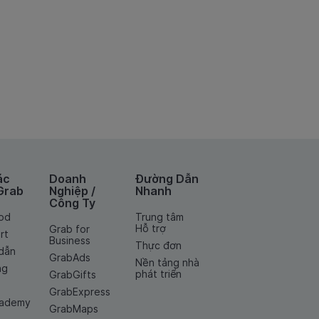
ác
Doanh
Đường Dẫn
Grab
Nghiệp /
Nhanh
Công Ty
od
Trung tâm
Hỗ trợ
Grab for
rt
Business
Thực đơn
dẫn
GrabAds
Nền tảng nhà
ng
phát triển
GrabGifts
GrabExpress
cademy
GrabMaps