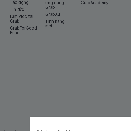
Tác động
ứng dụng
GrabAcademy
Grab
Tin tức
GrabXu
Làm việc tại
Grab
Tính năng
mới
GrabForGood
Fund