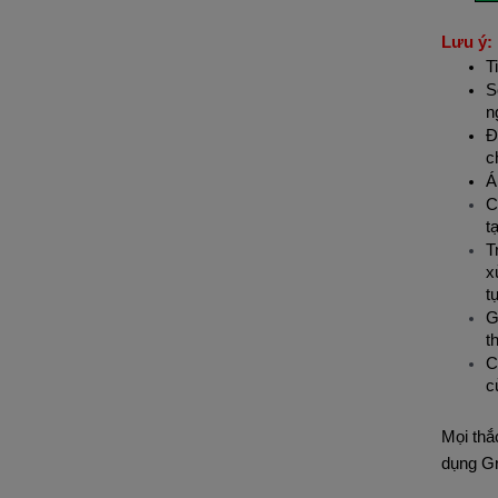
Lưu ý:
T
S
n
Đ
c
Á
C
t
T
x
t
G
t
C
c
Mọi thắ
dụng Gr