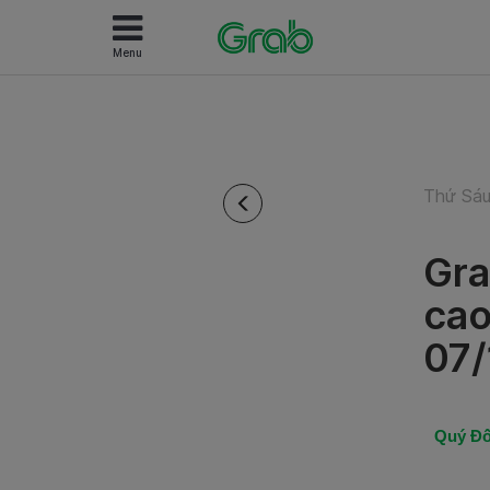
Menu
Thứ Sáu
Grab
cao
07/
Quý Đố