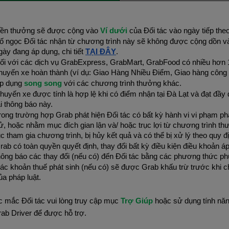
iền thưởng sẽ được cộng vào
Ví dưới
của Đối tác vào ngày tiếp the
ố ngọc Đối tác nhận từ chương trình này sẽ không được cộng dồn v
gày đang áp dụng, chi tiết
TẠI ĐÂY
.
ối với các dịch vụ GrabExpress, GrabMart, GrabFood có nhiều hơn 1 
huyến xe hoàn thành (ví dụ: Giao Hàng Nhiều Điểm, Giao hàng công t
p dụng
song song
với các chương trình thưởng khác.
huyến xe được tính là hợp lệ khi có điểm nhận tại Đà Lạt và đạt đầy
ại thông báo này.
rong trường hợp Grab phát hiện Đối tác có bất kỳ hành vi vi phạm p
ử, hoặc nhằm mục đích gian lận và/ hoặc trục lợi từ chương trình th
ục tham gia chương trình, bị hủy kết quả và có thể bị xử lý theo quy 
rab có toàn quyền quyết định, thay đổi bất kỳ điều kiện điều khoản 
hông báo các thay đổi (nếu có) đến Đối tác bằng các phương thức p
ác khoản thuế phát sinh (nếu có) sẽ được Grab khấu trừ trước khi ch
ủa pháp luật.
c mắc Đối tác vui lòng truy cập mục
Trợ Giúp
hoặc sử dụng tính nă
ab Driver để được hỗ trợ.