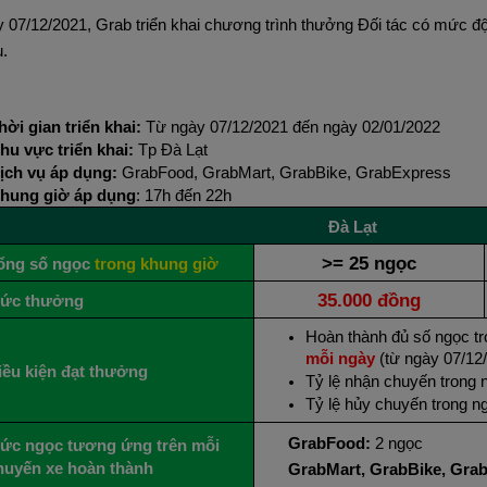
07/12/2021, Grab triển khai chương trình thưởng Đối tác có mức độ
.
hời gian triển khai:
Từ ngày 07/12/2021 đến ngày 02/01/2022
hu vực triển khai:
Tp Đà Lạt
ịch vụ áp dụng:
GrabFood, GrabMart, GrabBike, GrabExpress
hung giờ áp dụng
: 17h đến 22h
Đà Lạt
>= 25 ngọc
ổng số ngọc
trong khung giờ
35.000 đồng
ức thưởng
Hoàn thành đủ số ngọc tr
mỗi ngày
(từ
ngày 07/12/
iều kiện đạt thưởng
Tỷ lệ nhận chuyến trong 
Tỷ lệ hủy chuyến trong 
GrabFood:
2 ngọc
ức ngọc tương ứng trên mỗi
huyến xe hoàn thành
GrabMart, GrabBike, Gra