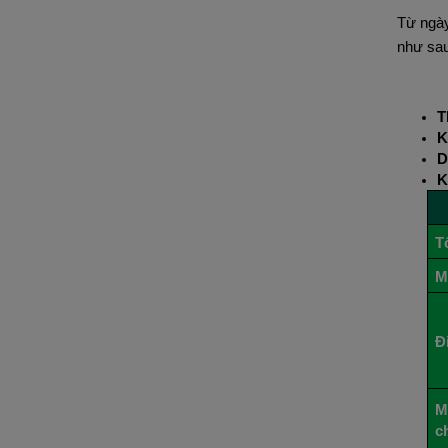
Từ ngày 
như sau
T
K
D
K
T
M
Đ
M
c