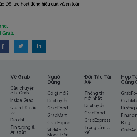
c Đối tác hoạt động hiệu quả và an toàn.
ọng,
ũ Grab.
Về Grab
Người
Đối Tác Tài
Hợp T
Dùng
Xế
Cùng 
Câu chuyện
của Grab
Có gì mới?
Thông tin
GrabFo
mới nhất
Inside Grab
Di chuyển
GrabMa
Di chuyển
Quan hệ đầu
GrabFood
Hướng 
tư
GrabFood
GrabMart
Financi
Địa chỉ
GrabExpress
GrabExpress
Blog
Tin tưởng &
Trung tâm tài
Ví điện tử
GrabA
An toàn
xế
Moca trên