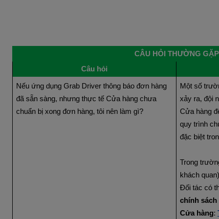
CÂU HỎI THƯỜNG GẶP
Câu hỏi
Nếu ứng dụng Grab Driver thông báo đơn hàng 
Một số trườ
đã sẵn sàng, nhưng thực tế Cửa hàng chưa 
xảy ra, đội 
chuẩn bị xong đơn hàng, tôi nên làm gì?
Cửa hàng để
quy trình ch
đặc biệt tr
Trong trườn
khách quan)
chính sách 
Cửa hàng
: 