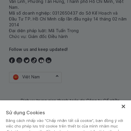
Văn Linh, Phường Tân Hưng, Thành phố Hồ Chí Minh, Việt
Nam.
Mã số doanh nghiệp: 0312650437 do Sở Kế Hoạch và
Đầu Tư TP. Hồ Chí Minh cấp lần đầu ngày 14 tháng 02 năm
2014
Đại diện pháp luật: Mã Tuấn Trọng
Chức vụ: Giám đốc Điều hành
Follow us and keep updated!
Việt Nam
Dịch vụ trung gian thanh toán do Công ty Cổ phần
Công nghệ và Dịch Vụ Moca cung cấp. Mã số doanh
Sử dụng Cookies
nghiệp: 0106254974
Bằng cách nhấp vào “Chấp nhận tất cả cookie”, bạn đồng ý với
việc cho phép lưu trữ cookie trên thiết bị của mình nhằm mục