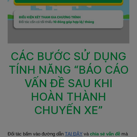
CÁC BƯỚC SỬ DỤNG
TÍNH NĂNG “BÁO CÁO
VẤN ĐỀ SAU KHI
HOÀN THÀNH
CHUYẾN XE”
Đối tác bấm vào đường dẫn
TẠI ĐÂY
và
chia sẻ vấn đề
mà