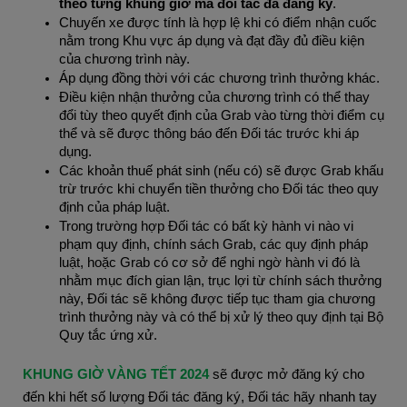
theo từng khung giờ mà đối tác đã đăng ký
.
Chuyến xe được tính là hợp lệ khi có điểm nhận cuốc
nằm trong Khu vực áp dụng và đạt đầy đủ điều kiện
của chương trình này.
Áp dụng đồng thời với các chương trình thưởng khác.
Điều kiện nhận thưởng của chương trình có thể thay
đổi tùy theo quyết định của Grab vào từng thời điểm cụ
thể và sẽ được thông báo đến Đối tác trước khi áp
dụng.
Các khoản thuế phát sinh (nếu có) sẽ được Grab khấu
trừ trước khi chuyển tiền thưởng cho Đối tác theo quy
định của pháp luật.
Trong trường hợp Đối tác có bất kỳ hành vi nào vi
phạm quy định, chính sách Grab, các quy định pháp
luật, hoặc Grab có cơ sở để nghi ngờ hành vi đó là
nhằm mục đích gian lận, trục lợi từ chính sách thưởng
này, Đối tác sẽ không được tiếp tục tham gia chương
trình thưởng này và có thể bị xử lý theo quy định tại Bộ
Quy tắc ứng xử.
KHUNG GIỜ VÀNG TẾT 2024
sẽ được mở đăng ký cho
đến khi hết số lượng Đối tác đăng ký, Đối tác hãy nhanh tay