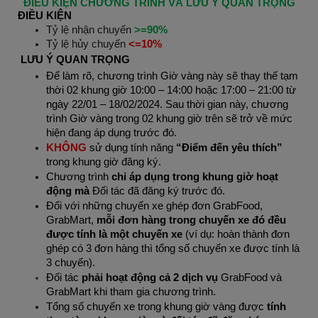
ĐIỀU KIỆN CHƯƠNG TRÌNH VÀ LƯU Ý QUAN TRỌNG
ĐIỀU KIỆN
Tỷ lệ nhận chuyến
>=90%
Tỷ lệ hủy chuyến
<=10%
LƯU Ý QUAN TRỌNG
Để làm rõ, chương trình Giờ vàng này sẽ thay thế tạm
thời 02 khung giờ 10:00 – 14:00 hoặc 17:00 – 21:00 từ
ngày 22/01 – 18/02/2024. Sau thời gian này, chương
trình Giờ vàng trong 02 khung giờ trên sẽ trở về mức
hiện đang áp dụng trước đó.
KHÔNG
sử dụng tính năng
“Điểm đến yêu thích”
trong khung giờ đăng ký.
Chương trình
chỉ áp dụng trong khung giờ hoạt
động mà
Đối tác đã đăng ký trước đó.
Đối với những chuyến xe ghép đơn GrabFood,
GrabMart,
mỗi đơn hàng trong chuyến xe đó đều
được tính là một chuyến xe
(ví dụ: hoàn thành đơn
ghép có 3 đơn hàng thì tổng số chuyến xe được tính là
3 chuyến).
Đối tác
phải hoạt động cả 2 dịch vụ
GrabFood và
GrabMart khi tham gia chương trình.
Tổng số chuyến xe trong khung giờ vàng được
tính