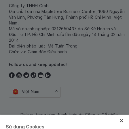
Công ty TNHH Grab
Địa chỉ: Tòa nhà Mapletree Business Centre, 1060 Nguyễn
Văn Linh, Phường Tân Hưng, Thành phố Hồ Chí Minh, Việt
Nam.
Mã số doanh nghiệp: 0312650437 do Sở Kế Hoạch và
Đầu Tư TP. Hồ Chí Minh cấp lần đầu ngày 14 tháng 02 năm
2014
Đại diện pháp luật: Mã Tuấn Trọng
Chức vụ: Giám đốc Điều hành
Follow us and keep updated!
Việt Nam
Dịch vụ trung gian thanh toán do Công ty Cổ phần
Công nghệ và Dịch Vụ Moca cung cấp. Mã số doanh
Sử dụng Cookies
nghiệp: 0106254974