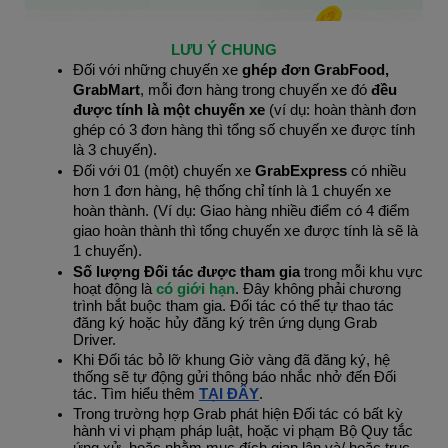
LƯU Ý CHUNG
Đối với những chuyến xe 
ghép đơn GrabFood, 
GrabMart
, mỗi đơn hàng trong chuyến xe đó 
đều 
được tính là một chuyến xe 
(ví dụ: hoàn thành đơn 
ghép có 3 đơn hàng thì tổng số chuyến xe được tính 
là 3 chuyến).
Đối với 01 (một) chuyến xe 
GrabExpress
 có nhiều 
hơn 1 đơn hàng, hệ thống chỉ tính là 1 chuyến xe 
hoàn thành. (Ví dụ: Giao hàng nhiều điểm có 4 điểm 
giao hoàn thành thì tổng chuyến xe được tính là sẽ là 
1 chuyến).
Số lượng Đối tác được tham gia 
trong mỗi khu vực 
hoạt động là
có giới hạn
. Đây không phải chương 
trình bắt buộc tham gia. Đối tác có thể tự thao tác 
đăng ký hoặc hủy đăng ký trên ứng dụng Grab 
Driver.
Khi Đối tác bỏ lỡ khung Giờ vàng đã đăng ký, hệ 
thống sẽ tự động gửi thông báo nhắc nhở đến Đối 
tác. Tìm hiểu thêm 
TẠI ĐÂY
.
Trong trường hợp Grab phát hiện Đối tác có bất kỳ 
hành vi vi phạm pháp luật, hoặc vi phạm Bộ Quy tắc 