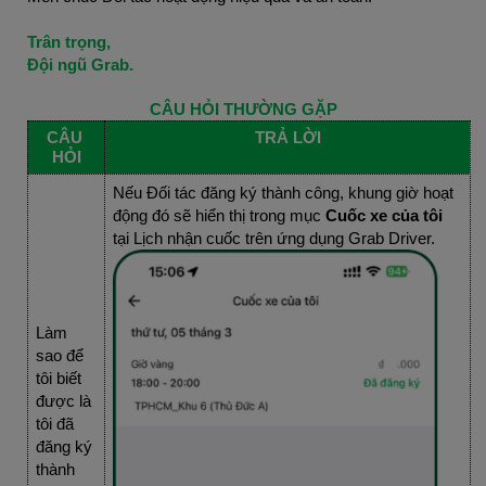
Trân trọng,
Đội ngũ Grab.
CÂU HỎI THƯỜNG GẶP
CÂU 
TRẢ LỜI
HỎI
Nếu Đối tác đăng ký thành công, khung giờ hoạt 
động đó sẽ hiển thị trong mục
 Cuốc xe của tôi
tại Lịch nhận cuốc trên ứng dụng Grab Driver.
Làm 
sao để 
tôi biết 
được là 
tôi đã 
đăng ký 
thành 