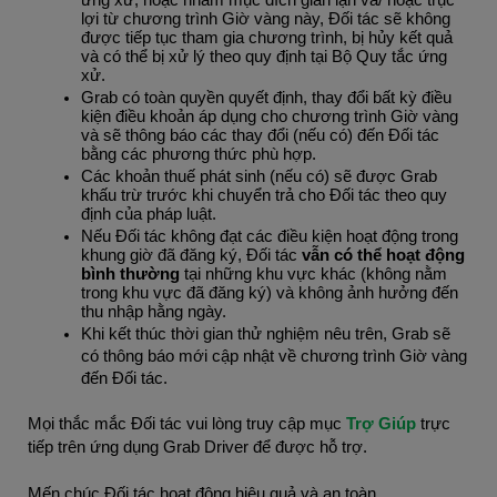
ứng xử, hoặc nhằm mục đích gian lận và/ hoặc trục 
lợi từ chương trình Giờ vàng này, Đối tác sẽ không 
được tiếp tục tham gia chương trình, bị hủy kết quả 
và có thể bị xử lý theo quy định tại Bộ Quy tắc ứng 
xử.
Grab có toàn quyền quyết định, thay đổi bất kỳ điều 
kiện điều khoản áp dụng cho chương trình Giờ vàng 
và sẽ thông báo các thay đổi (nếu có) đến Đối tác 
bằng các phương thức phù hợp. 
Các khoản thuế phát sinh (nếu có) sẽ được Grab 
khấu trừ trước khi chuyển trả cho Đối tác theo quy 
định của pháp luật.
Nếu Đối tác không đạt các điều kiện hoạt động trong 
khung giờ đã đăng ký, Đối tác 
vẫn có thể hoạt động 
bình thường
 tại những khu vực khác (không nằm 
trong khu vực đã đăng ký) và không ảnh hưởng đến 
thu nhập hằng ngày.
Khi kết thúc thời gian thử nghiệm nêu trên, Grab sẽ 
có thông báo mới cập nhật về chương trình Giờ vàng 
đến Đối tác.
Mọi thắc mắc Đối tác vui lòng truy cập mục 
Trợ Giúp 
trực 
tiếp trên ứng dụng Grab Driver để được hỗ trợ.
Mến chúc Đối tác hoạt động hiệu quả và an toàn.