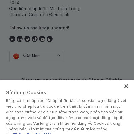
2014
Đại diện pháp luật: Mã Tuấn Trọng
Chức vụ: Giám đốc Điều hành
Follow us and keep updated!
Việt Nam
Dịch vụ trung gian thanh toán do Công ty Cổ phần
Công nghệ và Dịch Vụ Moca cung cấp. Mã số doanh
Sử dụng Cookies
nghiệp: 0106254974
Bằng cách nhấp vào “Chấp nhận tất cả cookie”, bạn đồng ý với
việc cho phép lưu trữ cookie trên thiết bị của mình nhằm mục
đích tăng cường việc điều hướng trang web, phân tích việc sử
dụng trang web và để tạo điều kiện cho các hoạt động tiếp thị
của chúng tôi. Vui lòng tham khảo nội dung về Cookies trong
Thông báo Bảo mật của chúng tôi để biết thêm thông