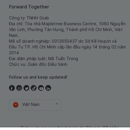
Forward Together
Công ty TNHH Grab
Địa chỉ: Tòa nhà Mapletree Business Centre, 1060 Nguyễn
Văn Linh, Phường Tân Hưng, Thành phố Hồ Chí Minh, Việt
Nam.
Mã số doanh nghiệp: 0312650437 do Sở Kế Hoạch và
Đầu Tư TP. Hồ Chí Minh cấp lần đầu ngày 14 tháng 02 năm
2014
Đại diện pháp luật: Mã Tuấn Trọng
Chức vụ: Giám đốc Điều hành
Follow us and keep updated!
Việt Nam
Dịch vụ trung gian thanh toán do Công ty Cổ phần