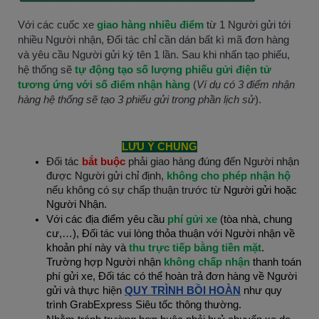
Với các cuốc xe
giao hàng nhiều điểm
từ 1 Người gửi tới
nhiều Người nhận, Đối tác chỉ cần dán bất kì mã đơn hàng
và yêu cầu Người gửi ký tên 1 lần. Sau khi nhấn tạo phiếu,
hệ thống sẽ
tự động tạo số lượng phiếu gửi điện tử
tương ứng với số điểm nhận hàng
(
Ví dụ có 3 điểm nhận
hàng hệ thống sẽ tạo 3 phiếu gửi trong phần lịch sử
).
LƯU Ý CHUNG
Đối tác
bắt buộc
phải giao hàng đúng đến Người nhận
được Người gửi chỉ định,
không cho phép nhận hộ
nếu không có sự chấp thuận trước từ
Người gửi hoặc
Người Nhận.
Với các địa điểm yêu cầu
phí gửi xe
(tòa nhà, chung
cư,…), Đối tác vui lòng thỏa thuận với Người nhận về
khoản phí này và
thu trực tiếp bằng tiền mặt
.
Trường hợp Người nhận
không chấp nhận
thanh toán
phí gửi xe, Đối tác có thể hoàn trả đơn hàng về Người
gửi và thực hiện
QUY TRÌNH BỒI HOÀN
như quy
trình GrabExpress Siêu tốc thông thường.