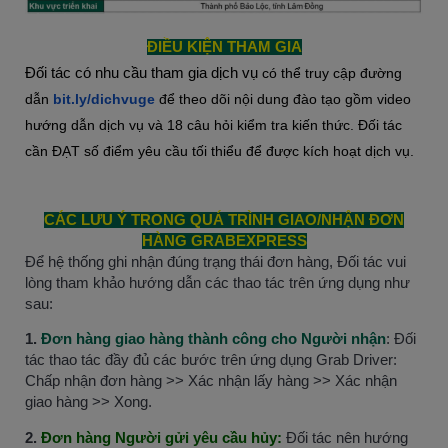
ĐIỀU KIỆN THAM GIA
Đối tác có nhu cầu tham gia dịch vụ
có thể truy cập đường
dẫn
bit.ly/dichvuge
để theo dõi nội dung đào tạo gồm video
hướng dẫn dịch vụ và 18 câu hỏi kiểm tra kiến thức. Đối tác
cần ĐẠT số điểm yêu cầu tối thiểu để được kích hoạt dịch vụ.
CÁC LƯU Ý TRONG QUÁ TRÌNH GIAO/NHẬN ĐƠN
HÀNG GRABEXPRESS
Để hệ thống ghi nhận đúng trạng thái đơn hàng, Đối tác vui
lòng tham khảo hướng dẫn các thao tác trên ứng dụng như
sau:
1.
Đơn hàng giao hàng thành công cho Người nhận
: Đối
tác thao tác đầy đủ các bước trên ứng dụng Grab Driver:
Chấp nhận đơn hàng >> Xác nhận lấy hàng >> Xác nhận
giao hàng >> Xong.
2.
Đơn hàng Người gửi yêu cầu hủy:
Đối tác nên hướng