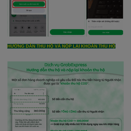
HƯỚNG DẪN THU HỘ VÀ NỘP LẠI KHOẢN THU HỘ