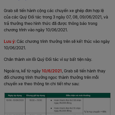
Grab sẽ tiến hành cộng các chuyến xe ghép đơn hợp lệ
của các Quý Đối tác trong 3 ngày 07, 08, 09/06/2021, và
trả thưởng theo hình thức đã được thông báo trong
chương trình vào ngày 10/06/2021.
Lưu ý:
Các chương trình thưởng trên sẽ kết thúc vào ngày
10/06/2021.
Chân thành xin lỗi Quý Đối tác vì sự bất tiện này.
Ngoài ra, kể từ ngày
10/6/2021
, Grab sẽ tiến hành thay
đổi chương trình thưởng ngọc thành thưởng trên mỗi
chuyến xe theo thông tin chi tiết như sau: