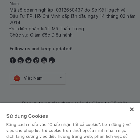
Nam.
Mã số doanh nghiệp: 0312650437 do Sở Kế Hoạch và
Đầu Tư TP. Hồ Chí Minh cấp lần đầu ngày 14 tháng 02 năm
2014
Đại diện pháp luật: Mã Tuấn Trọng
Chức vụ: Giám đốc Điều hành
Follow us and keep updated!
Việt Nam
Dịch vụ trung gian thanh toán do Công ty Cổ phần
Công nghệ và Dịch Vụ Moca cung cấp. Mã số doanh
Sử dụng Cookies
nghiệp: 0106254974
Bằng cách nhấp vào “Chấp nhận tất cả cookie”, bạn đồng ý với
việc cho phép lưu trữ cookie trên thiết bị của mình nhằm mục
đích tăng cường việc điều hướng trang web, phân tích việc sử