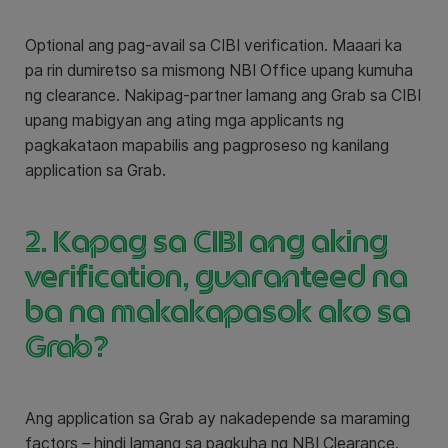
Optional ang pag-avail sa CIBI verification. Maaari ka
pa rin dumiretso sa mismong NBI Office upang kumuha
ng clearance. Nakipag-partner lamang ang Grab sa CIBI
upang mabigyan ang ating mga applicants ng
pagkakataon mapabilis ang pagproseso ng kanilang
application sa Grab.
2. Kapag sa CIBI ang aking
verification, guaranteed na
ba na makakapasok ako sa
Grab?
Ang application sa Grab ay nakadepende sa maraming
factors – hindi lamang sa pagkuha ng NBI Clearance.