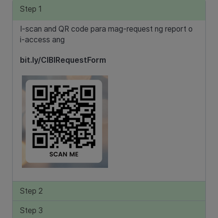
Step 1
I-scan and QR code para mag-request ng report o
i-access ang
bit.ly/CIBIRequestForm
Step 2
Step 3