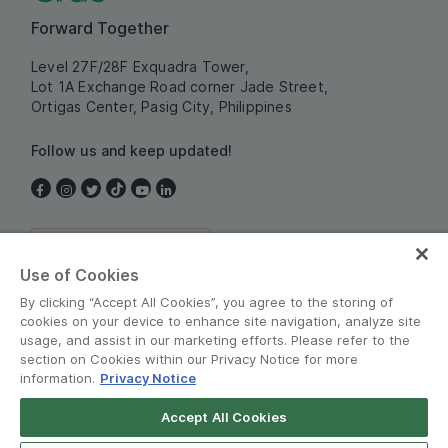
Forward Together
Level 27F/28F Exquadra Tower,
Lot 1A Exchange Road corner Jade Street,
Ortigas Center, Pasig City, Philippines
Follow us and keep updated!
Philippines
Use of Cookies
By clicking “Accept All Cookies”, you agree to the storing of
cookies on your device to enhance site navigation, analyze site
usage, and assist in our marketing efforts. Please refer to the
section on Cookies within our Privacy Notice for more
information.
Privacy Notice
Terms and Policies
•
Privacy Notice
Accept All Cookies
Grab for Android
© Grab 2010 - 2026