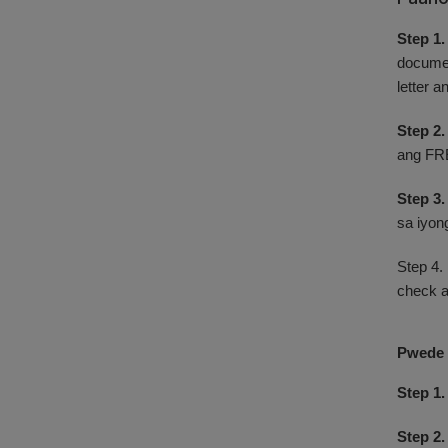
Step 1
documen
letter 
Step 2.
ang FRE
Step 3.
sa iyon
Step 4.
check 
Pwede r
Step 1.
Step 2