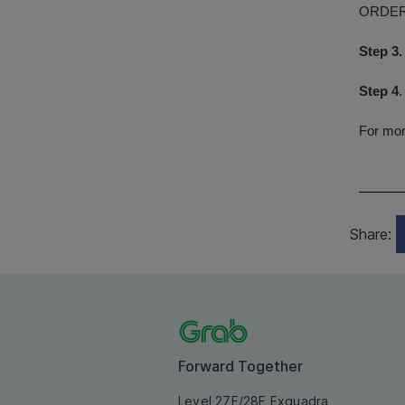
ORDER N
Step 3.
Step 4
.
For mor
Share:
Forward Together
Level 27F/28F Exquadra