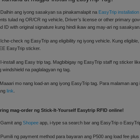
.
Dalhin ang iyong sasakyan sa pinakamalapit na
EasyTrip installation 
ts tulad ng OR/CR ng vehicle, Driver’s license or other primary gove
and ID with original signature kung hindi ikaw ang may-ari ng sasakyan
Iche-check ng EasyTrip ang eligibility ng iyong vehicle. Kung eligible, i
E EasyTrip sticker.
I-install ang Easy trip tag. Magbibigay ng EasyTrip staff ng sticker li
g windshield na paglalagyan ng tag.
 Maaari mo nang load-an ang iyong EasyTrip tag. Para malaman ang iba
ang
link
.
ing mag-order ng Stick-It-Yourself Easytrip RFID online!
Gamit ang
Shopee
app, i-type sa search bar ang EasyTrip o EasyTr
.
Pumili ng payment method para bayaran ang P500 ang load fee plus sh