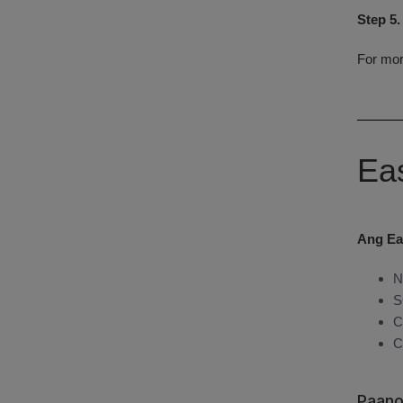
Step 5.
For mor
Ea
Ang Ea
N
S
C
C
Paano