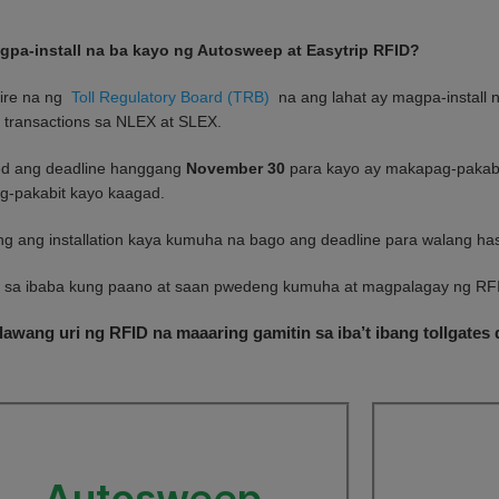
pa-install na ba kayo ng Autosweep at Easytrip RFID?
uire na ng
Toll Regulatory Board (TRB)
na ang lahat ay magpa-install n
g transactions sa NLEX at SLEX.
d ang deadline hanggang
November 30
para kayo ay makapag-pakabit
-pakabit kayo kaagad.
ang ang installation kaya kumuha na bago ang deadline para walang has
 sa ibaba kung paano at saan pwedeng kumuha at magpalagay ng RFI
awang uri ng RFID na maaaring gamitin sa iba’t ibang tollgate
Autosweep