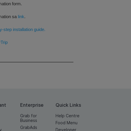
mation form.
rmation sa
link
.
y-step installation guide.
Trip
ant
Enterprise
Quick Links
Grab for
Help Centre
Business
Food Menu
GrabAds
y
Developer