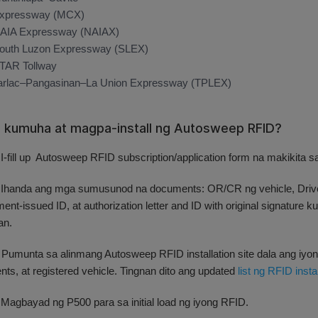
xpressway (MCX)
AIA Expressway (NAIAX)
outh Luzon Expressway (SLEX)
TAR Tollway
arlac–Pangasinan–La Union Expressway (TPLEX)
 kumuha at magpa-install ng Autosweep RFID?
.
I-fill up Autosweep RFID subscription/application form na makikita 
Ihanda ang mga sumusunod na documents: OR/CR ng vehicle, Driver’
ent-issued ID, at authorization letter and ID with original signature 
an.
Pumunta sa alinmang Autosweep RFID installation site dala ang iyong 
ts, at registered vehicle. Tingnan dito ang updated
list ng RFID instal
 Magbayad ng P500 para sa initial load ng iyong RFID.