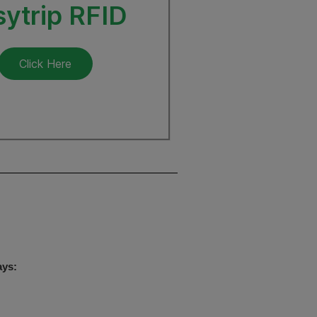
sytrip RFID
Click Here
ays: