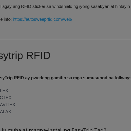
Ilagay ang RFID sticker sa windshield ng iyong sasakyan at hintayin
e info:
https://autosweeprfid.com/web/
sytrip RFID
syTrip RFID ay pwedeng gamitin sa mga sumusunod na tollways
LEX
CTEX
AVITEX
ALAX
 kumuha at magpa-install ng EasyTrip Tag?