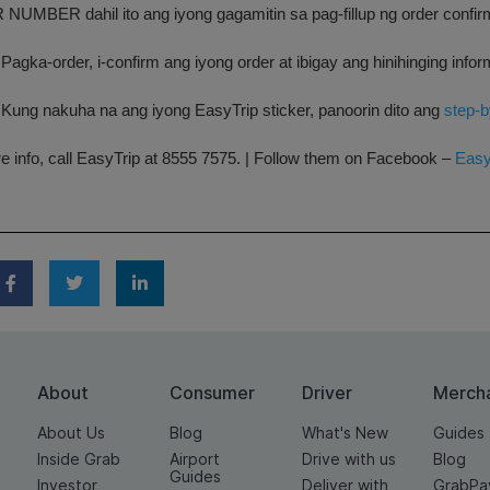
UMBER dahil ito ang iyong gagamitin sa pag-fillup ng order confir
Pagka-order, i-confirm ang iyong order at ibigay ang hinihinging info
 Kung nakuha na ang iyong EasyTrip sticker, panoorin dito ang
step-b
e info, call EasyTrip at 8555 7575.
| Follow them on Facebook –
Easy
About
Consumer
Driver
Merch
About Us
Blog
What's New
Guides
Inside Grab
Airport
Drive with us
Blog
Guides
Investor
Deliver with
GrabPa