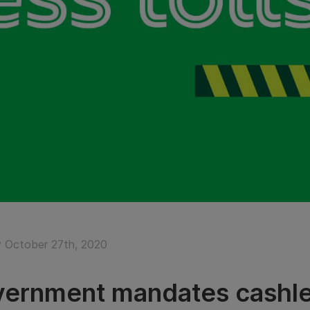
 October 27th, 2020
ernment mandates cashles