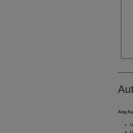
Au
Ang Au
M
M