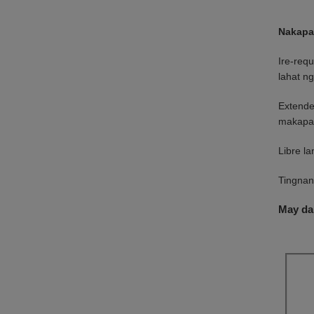
Nakapag
Ire-req
lahat n
Extende
makapag
Libre l
Tingnan
May dal