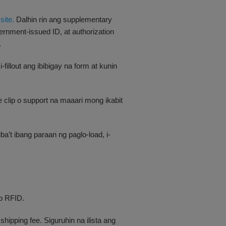
site.
Dalhin rin ang supplementary
rnment-issued ID, at authorization
.
-fillout ang ibibigay na form at kunin
ke clip o support na maaari mong ikabit
’t ibang paraan ng paglo-load, i-
ip RFID.
ipping fee. Siguruhin na ilista ang