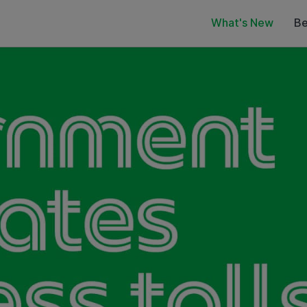
What's New
Be