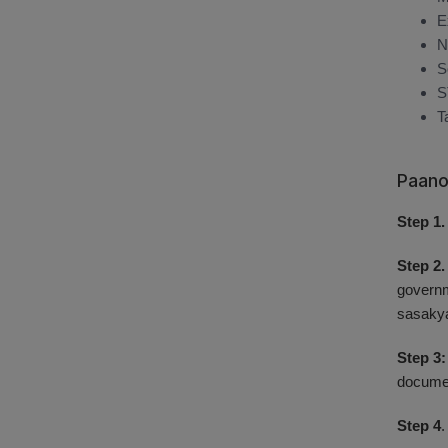
E
N
S
S
T
Paano
Step 1
Step 2.
governm
sasaky
Step 3:
documen
Step 4
.