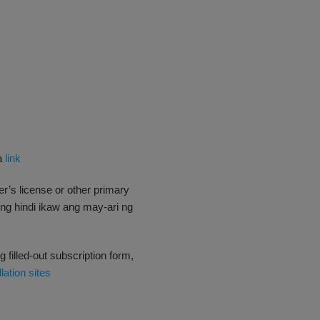
sa
link
s license or other primary
kung hindi ikaw ang may-ari ng
filled-out subscription form,
lation sites