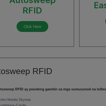
Ea
RFID
Click Here
tosweep RFID
tosweep RFID ay pwedeng gamitin sa mga sumusunod na tollw
etro Manila Skyway
untinlupa–Cavite