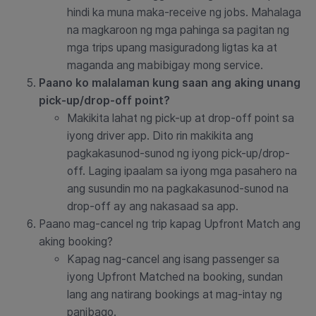
hindi ka muna maka-receive ng jobs. Mahalaga
na magkaroon ng mga pahinga sa pagitan ng
mga trips upang masiguradong ligtas ka at
maganda ang mabibigay mong service.
Paano ko malalaman kung saan ang aking unang
pick-up/drop-off point?
Makikita lahat ng pick-up at drop-off point sa
iyong driver app. Dito rin makikita ang
pagkakasunod-sunod ng iyong pick-up/drop-
off. Laging ipaalam sa iyong mga pasahero na
ang susundin mo na pagkakasunod-sunod na
drop-off ay ang nakasaad sa app.
Paano mag-cancel ng trip kapag Upfront Match ang
aking booking?
Kapag nag-cancel ang isang passenger sa
iyong Upfront Matched na booking, sundan
lang ang natirang bookings at mag-intay ng
panibago.