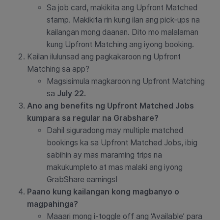
Sa job card, makikita ang Upfront Matched
stamp. Makikita rin kung ilan ang pick-ups na
kailangan mong daanan. Dito mo malalaman
kung Upfront Matching ang iyong booking.
Kailan ilulunsad ang pagkakaroon ng Upfront
Matching sa app?
Magsisimula magkaroon ng Upfront Matching
sa
July 22.
Ano ang benefits ng Upfront Matched Jobs
kumpara sa regular na Grabshare?
Dahil siguradong may multiple matched
bookings ka sa Upfront Matched Jobs, ibig
sabihin ay mas maraming trips na
makukumpleto at mas malaki ang iyong
GrabShare earnings!
Paano kung kailangan kong magbanyo o
magpahinga?
Maaari mong i-toggle off ang ‘Available’ para