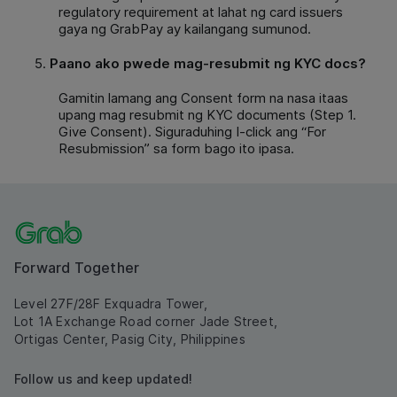
regulatory requirement at lahat ng card issuers
gaya ng GrabPay ay kailangang sumunod.
Paano ako pwede mag-resubmit ng KYC docs?
Gamitin lamang ang Consent form na nasa itaas
upang mag resubmit ng KYC documents (Step 1.
Give Consent). Siguraduhing I-click ang “For
Resubmission” sa form bago ito ipasa.
Forward Together
Level 27F/28F Exquadra Tower,
Lot 1A Exchange Road corner Jade Street,
Ortigas Center, Pasig City, Philippines
Follow us and keep updated!