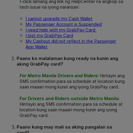
I-click lamang ang link ng HelpCenter na angkop sa
tech issue na iyong naransan:
I cannot upgrade my Cash Wallet
My Passenger Account is Suspended
I need help with my GrabPay Card
I lost my GrabPay Card
My Cashout did not reflect in the Passenger
App Wallet
Paano ko malalaman kung ready na kunin ang
aking GrabPay card?
For Metro Manila Drivers and Riders:
Hintayin ang
SMS confirmation para sa schedule at location kung
saan maaari mong kunin ang iyong GrabPay card.
For Drivers and Riders outside Metro Manila:
Hintayin ang SMS confirmation para sa schedule at
location kung saan maaari mong kunin ang iyong
GrabPay card.
Paano kung may mali sa aking pangalan sa
card?