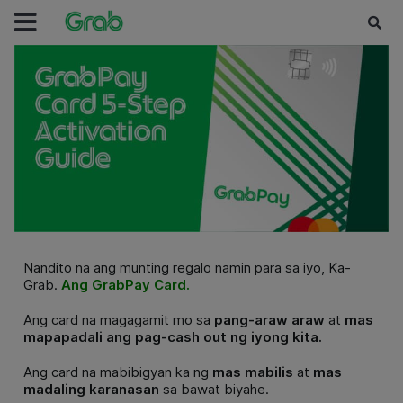
Nandito na ang munting regalo namin para sa iyo, Ka-
Grab.
Ang GrabPay Card.
Ang card na magagamit mo sa
pang-araw araw
at
mas
mapapadali ang pag-cash out ng iyong kita.
Ang card na mabibigyan ka ng
mas mabilis
at
mas
madaling karanasan
sa bawat biyahe.