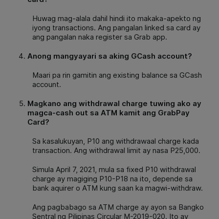
Huwag mag-alala dahil
hindi ito makaka-apekto ng
iyong transactions. Ang pangalan linked sa card ay
ang pangalan naka register sa Grab app.
Anong mangyayari sa aking GCash account?
Maari pa rin gamitin ang existing balance sa GCash
account.
Magkano ang withdrawal charge tuwing ako ay
magca-cash out sa ATM kamit ang GrabPay
Card?
Sa kasalukuyan, P10 ang withdrawaal charge kada
transaction. Ang withdrawal limit ay nasa P25,000.
Simula April 7, 2021, mula sa fixed P10 withdrawal
charge ay magiging P10-P18 na ito, depende sa
bank aquirer o ATM kung saan ka magwi-withdraw.
Ang pagbabago sa ATM charge ay ayon sa Bangko
Sentral ng Pilipinas Circular M-2019-020. Ito ay