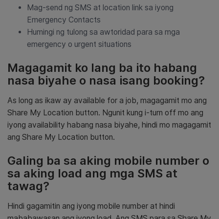
Mag-send ng SMS at location link sa iyong
Emergency Contacts
Humingi ng tulong sa awtoridad para sa mga
emergency o urgent situations
Magagamit ko lang ba ito habang
nasa biyahe o nasa isang booking?
As long as ikaw ay available for a job, magagamit mo ang
Share My Location button. Ngunit kung i-turn off mo ang
iyong availability habang nasa biyahe, hindi mo magagamit
ang Share My Location button.
Galing ba sa aking mobile number o
sa aking load ang mga SMS at
tawag?
Hindi gagamitin ang iyong mobile number at hindi
mababawasan ang iyong load. Ang SMS para sa Share My